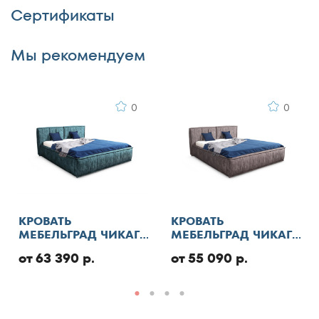
Сертификаты
Достоинства
Мы рекомендуем
0
0
Недостатки
КРОВАТЬ
КРОВАТЬ
МЕБЕЛЬГРАД ЧИКАГО
МЕБЕЛЬГРАД ЧИКАГО
СТАНДАРТ С ПМ
СТАНДАРТ
от 63 390 р.
от 55 090 р.
Комментарий