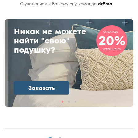
С уважением к Вашему сну, команда
drёma
Никак не можете
СКИДКИ ДО
20%
найти "свою"
подушку?
УСПЕЙ КУПИТЬ
Заказать