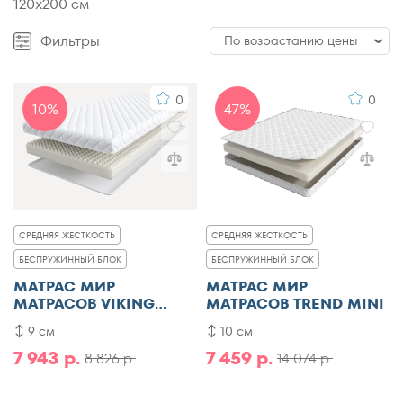
120x200 см
Фильтры
По возрастанию цены
По возрастанию цены
0
0
10%
47%
По убыванию цены
По популярности
По рейтингу
СРЕДНЯЯ ЖЕСТКОСТЬ
СРЕДНЯЯ ЖЕСТКОСТЬ
БЕСПРУЖИННЫЙ БЛОК
БЕСПРУЖИННЫЙ БЛОК
МАТРАС МИР
МАТРАС МИР
МАТРАСОВ VIKING
МАТРАСОВ TREND MINI
AGVID
9 см
10 см
7 943 р.
7 459 р.
8 826 р.
14 074 р.