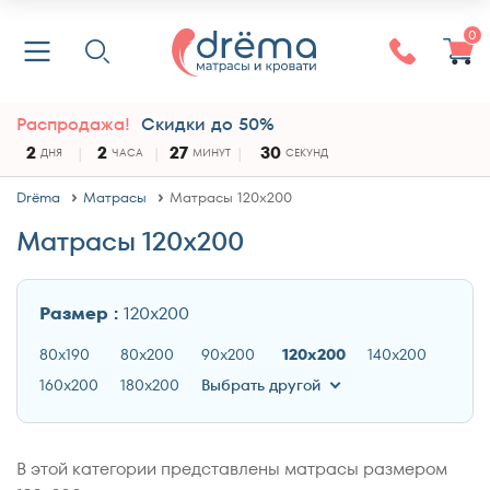
0
Распродажа!
Скидки до 50%
2
2
27
30
ДНЯ
ЧАСА
МИНУТ
СЕКУНД
Drёma
Матрасы
Матрасы 120x200
Матрасы 120x200
Размер :
120x200
80x190
80x200
90x200
120x200
140x200
160x200
180x200
Выбрать другой
В этой категории представлены матрасы размером