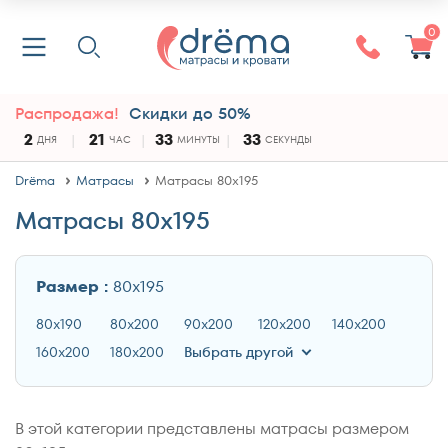
0
Распродажа!
Скидки до 50%
2
21
33
33
ДНЯ
ЧАС
МИНУТЫ
СЕКУНДЫ
Drёma
Матрасы
Матрасы 80x195
Матрасы 80x195
Размер :
80x195
80x190
80x200
90x200
120x200
140x200
160x200
180x200
Выбрать другой
В этой категории представлены матрасы размером