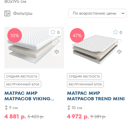
80x195 см
Фильтры
По возрастанию цены
По возрастанию цены
0
0
10%
47%
По убыванию цены
По популярности
По рейтингу
СРЕДНЯЯ ЖЕСТКОСТЬ
СРЕДНЯЯ ЖЕСТКОСТЬ
БЕСПРУЖИННЫЙ БЛОК
БЕСПРУЖИННЫЙ БЛОК
МАТРАС МИР
МАТРАС МИР
МАТРАСОВ VIKING
МАТРАСОВ TREND MINI
AGVID
9 см
10 см
4 881 р.
4 972 р.
5 423 р.
9 381 р.