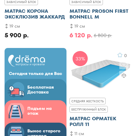
ЗАВИСИМЫЙ БЛОК
ЗАВИСИМЫЙ БЛОК
МАТРАС КОРОНА
МАТРАС PROSON FIRST
ЭКСКЛЮЗИВ ЖАККАРД
BONNELL M
19 см
19 см
5 900 р.
6 120 р.
6 800 р.
0
33%
Сегодня только для Вас
Бесплатная
Доставка
СРЕДНЯЯ ЖЕСТКОСТЬ
Подъем на
БЕСПРУЖИННЫЙ БЛОК
этаж
МАТРАС ОРМАТЕК
РОЛЛ 11
Вынос старого
11 см
матраса