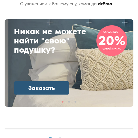
С уважением к Вашему сну, команда
drёma
Никак не можете
СКИДКИ ДО
20%
найти "свою"
подушку?
УСПЕЙ КУПИТЬ
Заказать