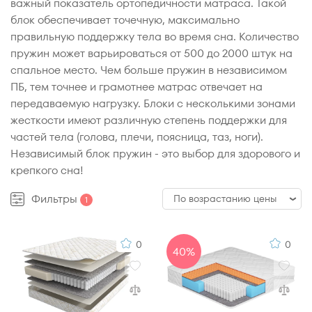
важный показатель ортопедичности матраса. Такой
блок обеспечивает точечную, максимально
правильную поддержку тела во время сна. Количество
пружин может варьироваться от 500 до 2000 штук на
спальное место. Чем больше пружин в независимом
ПБ, тем точнее и грамотнее матрас отвечает на
передаваемую нагрузку. Блоки с несколькими зонами
жесткости имеют различную степень поддержки для
частей тела (голова, плечи, поясница, таз, ноги).
Независимый блок пружин - это выбор для здорового и
крепкого сна!
Фильтры
По возрастанию цены
1
По возрастанию цены
0
0
40%
По убыванию цены
По популярности