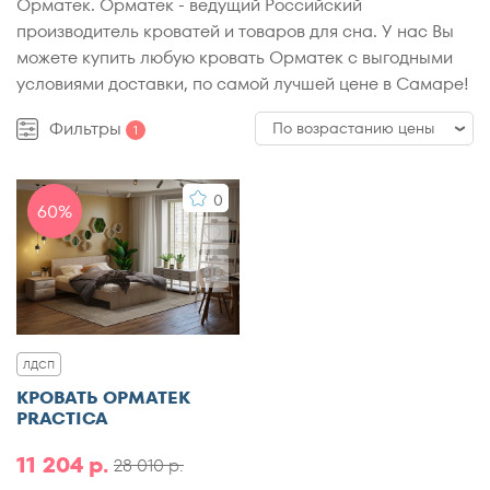
Орматек. Орматек - ведущий Российский
производитель кроватей и товаров для сна. У нас Вы
можете купить любую кровать Орматек с выгодными
условиями доставки, по самой лучшей цене в Самаре!
Фильтры
По возрастанию цены
1
По возрастанию цены
0
60%
По убыванию цены
По популярности
По рейтингу
ЛДСП
КРОВАТЬ ОРМАТЕК
PRACTICA
11 204 р.
28 010 р.