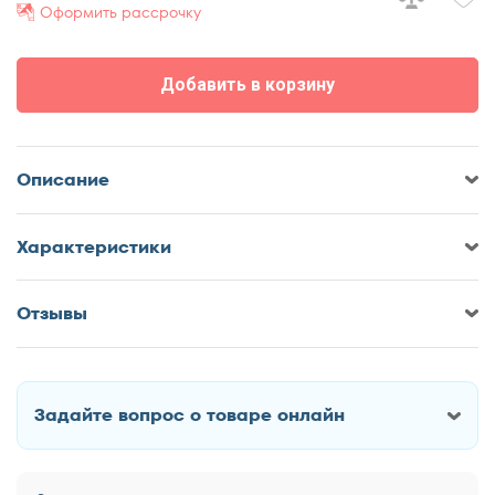
90x200
Оформить рассрочку
120x190
120x200
Добавить в корзину
140x190
140x200
160x190
Описание
160x200
180x190
Характеристики
180x200
Отзывы
Оставить отзыв о Кровать ДМК
Мечта
Задайте вопрос о товаре онлайн
Как Вас зовут?