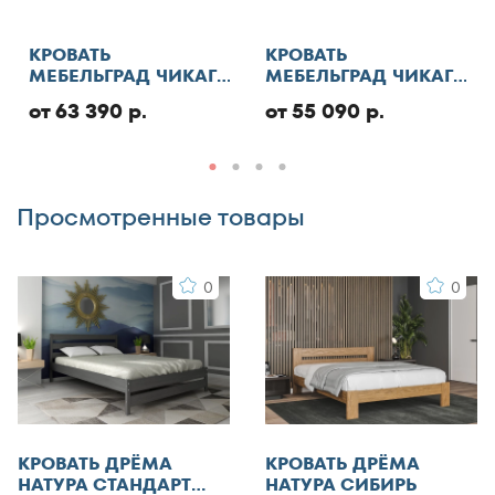
КРОВАТЬ
КРОВАТЬ
МЕБЕЛЬГРАД ЧИКАГО
МЕБЕЛЬГРАД ЧИКАГО
СТАНДАРТ С ПМ
СТАНДАРТ
от 63 390 р.
от 55 090 р.
Комментарий
Просмотренные товары
0
0
Я согласен с
правилами публикации
пользовательского контента
и даю согласие на
обработку персональных данных
Отменить
КРОВАТЬ ДРЁМА
КРОВАТЬ ДРЁМА
Добавить отзыв
НАТУРА СТАНДАРТ
НАТУРА СИБИРЬ