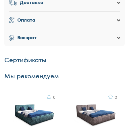
Доставка
Заголовок
Оплата
Оценка товара
Возврат
Сертификаты
Достоинства
Мы рекомендуем
0
0
Недостатки