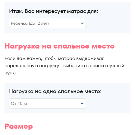
Итак, Вас интересует матрас для:
Ребенка (до 12 лет)
Ребенка (до 12 лет)
Нагрузка на спальное место
Подростка (до 18 лет)
Если Вам важно, чтобы матрас выдерживал
Взрослого человека
определенную нагрузку - выберите в списке нужный
пункт.
Тем, кому за 60
Нагрузка на одно спальное место:
От 40 кг.
От 40 кг.
Размер
От 50 кг.