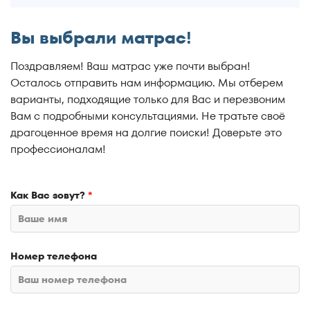
От 160 кг.
до 6 000 р.
60x170
Вы выбрали матрас!
От 170 кг.
до 10 000 р.
60x180
Поздравляем! Ваш матрас уже почти выбран!
От 180 кг.
до 15 000 р.
Осталось отправить нам информацию. Мы отберем
60x190
варианты, подходящие только для Вас и перезвоним
От 190 кг.
до 20 000 р.
Вам с подробными консультациями. Не тратьте своё
60x200
драгоценное время на долгие поиски! Доверьте это
От 200 кг.
до 30 000 р.
профессионалам!
65x120
Не принципиально
Неважно
65x125
Как Вас зовут?
*
70x120
70x130
Номер телефона
70x140
70x150