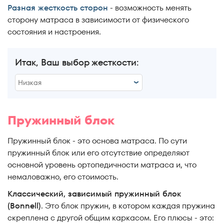
Разная жесткость сторон
- возможность менять
сторону матраса в зависимости от физического
состояния и настроения.
Итак, Ваш выбор жесткости:
Низкая
Низкая
Пружинный блок
Средняя
Пружинный блок - это основа матраса. По сути
Выс + ср
пружинный блок или его отсутствие определяют
основной уровень ортопедичности матраса и, что
Высокая
немаловажно, его стоимость.
Ср + низ
Классический, зависимый пружинный блок
(Bonnell)
. Это блок пружин, в котором каждая пружина
Выс + низ
скреплена с другой общим каркасом. Его плюсы - это: