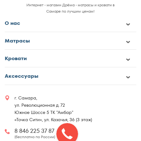
80x190
Интернет - магазин Дрёма - матрасы и кровати в
Самаре по лучшим ценам!
80x195
О нас
80x200
Матрасы
80х120
80х130
Кровати
80х140
Аксессуары
80х150
г. Самара,
80х160
ул. Революционная д. 72
Южное Шоссе 5 ТК "Амбар"
80х170
«Точка Сити», ул. Казачья, 36 (3 этаж)
80х180
8 846 225 37 87
(бесплатно по России)