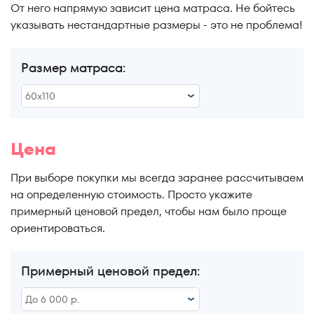
От него напрямую зависит цена матраса. Не бойтесь
От 60 кг.
указывать нестандартные размеры - это не проблема!
От 70 кг.
Размер матраса:
От 80 кг.
60x110
От 90 кг.
60x110
От 100 кг.
Цена
60x120
От 110 кг.
При выборе покупки мы всегда заранее рассчитываем
60x130
на определенную стоимость. Просто укажите
От 120 кг.
примерный ценовой предел, чтобы нам было проще
60x140
ориентироваться.
От 130 кг.
60x145
От 140 кг.
Примерный ценовой предел:
60x150
От 150 кг.
до 6 000 р.
60x160