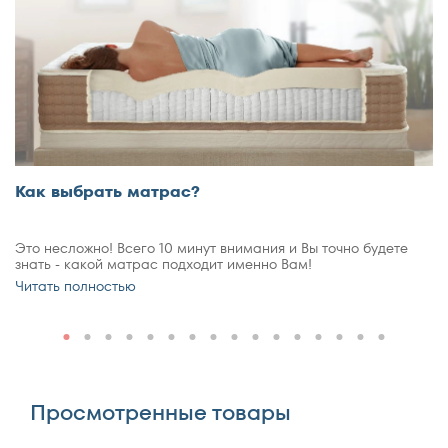
70х140
70х150
70х160
70х170
Как выбрать матрас?
70х180
70х190
Это несложно! Всего 10 минут внимания и Вы точно будете
знать - какой матрас подходит именно Вам!
Читать полностью
70х200
75x175
75x190
Просмотренные товары
75x195