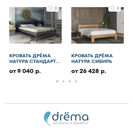
75x200
0
0
80x120
80x130
80x140
КРОВАТЬ ДРЁМА
КРОВАТЬ ДРЁМА
80x150
НАТУРА СТАНДАРТ
НАТУРА СИБИРЬ
ЭКО
от 9 040 р.
от 26 428 р.
80x160
80x170
80x180
80x185
80x186