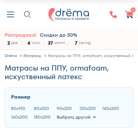
0
Распродажа!
Скидки до 50%
2
4
37
7
ДНЯ
ЧАСА
МИНУТ
СЕКУНД
Drёma
Матрасы
Матрасы на ППУ, ormafoam, искуственный ла
Матрасы на ППУ, ormafoam,
искуственный латекс
Размер
80x190
80x200
90x200
120x200
140x200
160x200
180x200
Выбрать другой