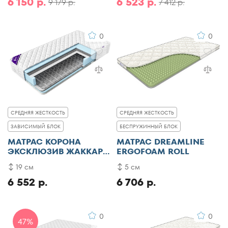
6 150 р.
6 523 р.
9 179 р.
7 412 р.
0
0
СРЕДНЯЯ ЖЕСТКОСТЬ
СРЕДНЯЯ ЖЕСТКОСТЬ
ЗАВИСИМЫЙ БЛОК
БЕСПРУЖИННЫЙ БЛОК
МАТРАС КОРОНА
МАТРАС DREAMLINE
ЭКСКЛЮЗИВ ЖАККАРД
ERGOFOAM ROLL
ПЛЮС
19 см
5 см
6 552 р.
6 706 р.
0
0
47%