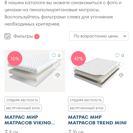
В нашем каталоге вы можете ознакомиться с фото и
ценами на пенополиуретановые матрасы.
Воспользуйтесь фильтрами слева для уточнения
необходимых критериев.
Фильтры
По возрастанию цены
1
По возрастанию цены
0
0
10%
47%
По убыванию цены
По популярности
По рейтингу
СРЕДНЯЯ ЖЕСТКОСТЬ
СРЕДНЯЯ ЖЕСТКОСТЬ
БЕСПРУЖИННЫЙ БЛОК
БЕСПРУЖИННЫЙ БЛОК
МАТРАС МИР
МАТРАС МИР
МАТРАСОВ VIKING
МАТРАСОВ TREND MINI
AGVID
9 см
10 см