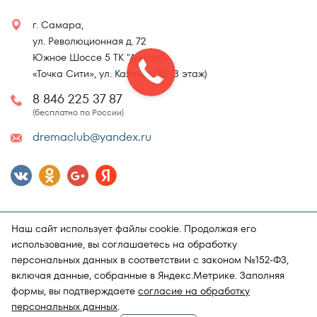
г. Самара,
ул. Революционная д. 72
Южное Шоссе 5 ТК "Амбар"
«Точка Сити», ул. Казачья, 36 (3 этаж)
8 846 225 37 87
(бесплатно по России)
dremaclub@yandex.ru
Наш сайт использует файлы cookie. Продолжая его
использование, вы соглашаетесь на обработку
персональных данных в соответствии с законом №152-ФЗ,
включая данные, собранные в Яндекс.Метрике. Заполняя
Карта сайта
Политика конфиденциальности
формы, вы подтверждаете
согласие на обработку
Поддержка и продвижение сайта
Магазин матрасов "DRёMA"
персональных данных
.