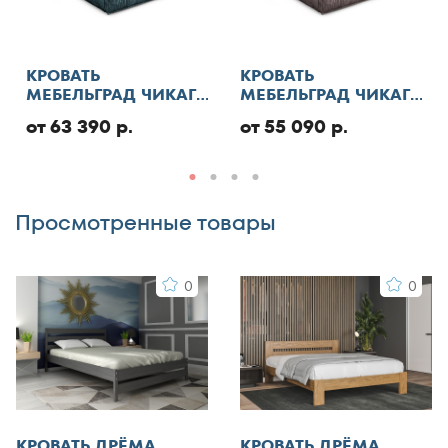
КРОВАТЬ
КРОВАТЬ
МЕБЕЛЬГРАД ЧИКАГО
МЕБЕЛЬГРАД ЧИКАГО
СТАНДАРТ С ПМ
СТАНДАРТ
от 63 390 р.
от 55 090 р.
Комментарий
Просмотренные товары
0
0
Я согласен с
правилами публикации
пользовательского контента
и даю согласие на
обработку персональных данных
Отменить
КРОВАТЬ ДРЁМА
КРОВАТЬ ДРЁМА