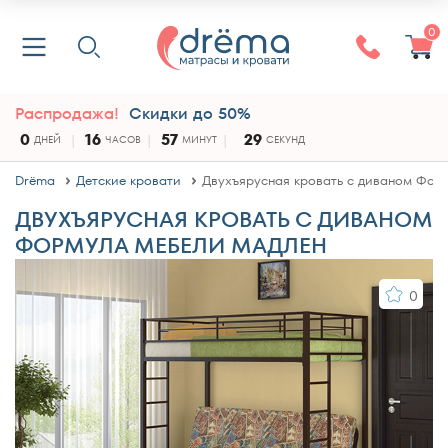
0
Распродажа!
Скидки до 50%
0
16
57
28
ДНЕЙ
ЧАСОВ
МИНУТ
СЕКУНД
Drёma
Детские кровати
Двухъярусная кровать с диваном Фор
ДВУХЪЯРУСНАЯ КРОВАТЬ С ДИВАНОМ
ФОРМУЛА МЕБЕЛИ МАДЛЕН
0