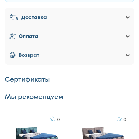
Доставка
Заголовок
Оплата
Оценка товара
Возврат
Сертификаты
Достоинства
Мы рекомендуем
0
0
Недостатки