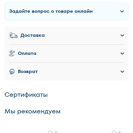
Задайте вопрос о товаре онлайн
Как Вас зовут?
Доставка
Заголовок
Оплата
Оценка товара
Возврат
Сертификаты
Достоинства
Мы рекомендуем
0
0