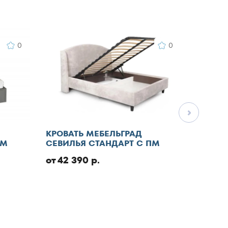
0
0
КРОВАТЬ МЕБЕЛЬГРАД
КРОВА
ПМ
СЕВИЛЬЯ СТАНДАРТ С ПМ
СТАНД
от 42 390 р.
от 46 