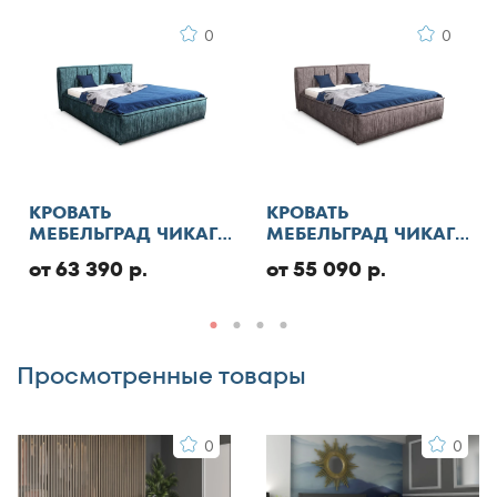
0
0
Я согласен с
правилами публикации
пользовательского контента
и даю согласие на
обработку персональных данных
Отменить
КРОВАТЬ
КРОВАТЬ
МЕБЕЛЬГРАД ЧИКАГО
МЕБЕЛЬГРАД ЧИКАГО
СТАНДАРТ С ПМ
СТАНДАРТ
Добавить отзыв
от 63 390 р.
от 55 090 р.
Просмотренные товары
0
0