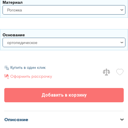
Материал
140x190
Рогожка
140x200
160x190
рогожка
160x200
велюр
180x190
Основание
180x200
ортопедическое
ортопедическое
настил
Купить в один клик
Оформить рассрочку
Добавить в корзину
Описание