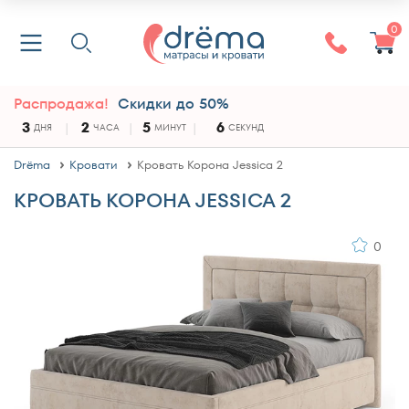
0
Распродажа!
Скидки до 50%
3
2
5
6
ДНЯ
ЧАСА
МИНУТ
СЕКУНД
Drёma
Кровати
Кровать Корона Jessica 2
КРОВАТЬ КОРОНА JESSICA 2
0