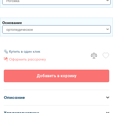
Рогожка
180x200
рогожка
велюр
Основание
ортопедическое
ортопедическое
настил
Купить в один клик
Оформить рассрочку
Добавить в корзину
Описание
Характеристики