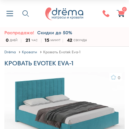
0
Распродажа!
Скидки до 50%
0
21
15
41
ДНЕЙ
ЧАС
МИНУТ
СЕКУНДА
Drёma
Кровати
Кровать Evotek Eva-1
КРОВАТЬ EVOTEK EVA-1
0