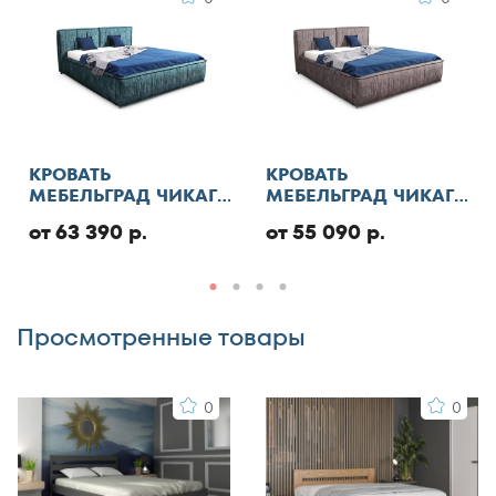
Я согласен с
правилами публикации
пользовательского контента
и даю согласие на
обработку персональных данных
Отменить
КРОВАТЬ
КРОВАТЬ
МЕБЕЛЬГРАД ЧИКАГО
МЕБЕЛЬГРАД ЧИКАГО
СТАНДАРТ С ПМ
СТАНДАРТ
от 63 390 р.
от 55 090 р.
Добавить отзыв
Просмотренные товары
0
0