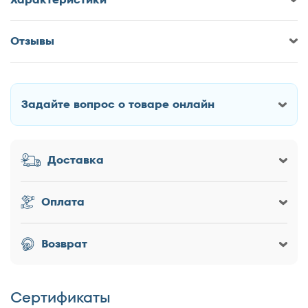
Отзывы
Оставить отзыв о Кровать Evotek
Eva-1
Задайте вопрос о товаре онлайн
Как Вас зовут?
Доставка
Заголовок
Оплата
Оценка товара
Возврат
Сертификаты
Достоинства