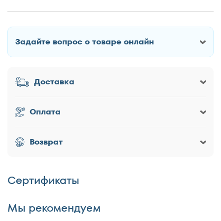
Оставить отзыв о Кровать
Форвард-Мебель Муза 4 Лайт
Задайте вопрос о товаре онлайн
Как Вас зовут?
Доставка
Заголовок
Оплата
Оценка товара
Возврат
Сертификаты
Достоинства
Мы рекомендуем