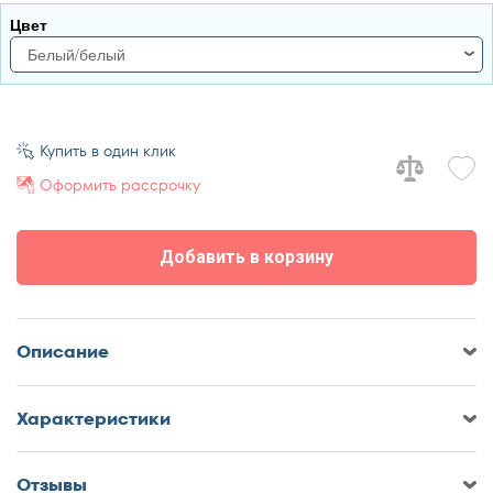
Цвет
Белый/белый
белый/белый
черный/махагон
черный/шоколад
Купить в один клик
Оформить рассрочку
Добавить в корзину
Описание
Характеристики
Отзывы