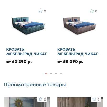
0
0
Недостатки
КРОВАТЬ
КРОВАТЬ
МЕБЕЛЬГРАД ЧИКАГО
МЕБЕЛЬГРАД ЧИКАГО
СТАНДАРТ С ПМ
СТАНДАРТ
от 63 390 р.
от 55 090 р.
Комментарий
Просмотренные товары
0
0
Я согласен с
правилами публикации