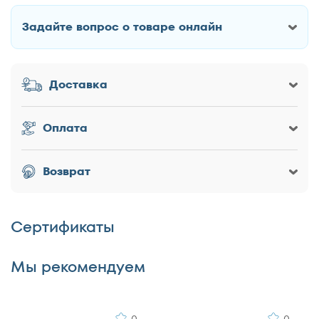
Задайте вопрос о товаре онлайн
Как Вас зовут?
Доставка
Заголовок
Оплата
Оценка товара
Возврат
Сертификаты
Достоинства
Мы рекомендуем
0
0