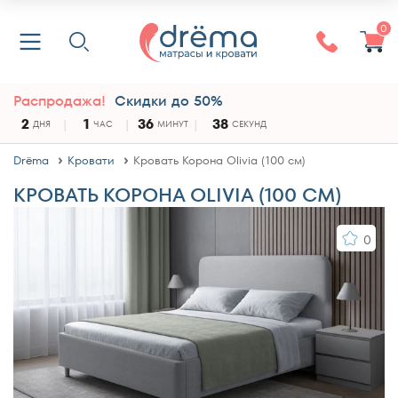
0
Распродажа!
Скидки до 50%
2
1
36
38
ДНЯ
ЧАС
МИНУТ
СЕКУНД
Drёma
Кровати
Кровать Корона Olivia (100 см)
КРОВАТЬ КОРОНА OLIVIA (100 СМ)
0