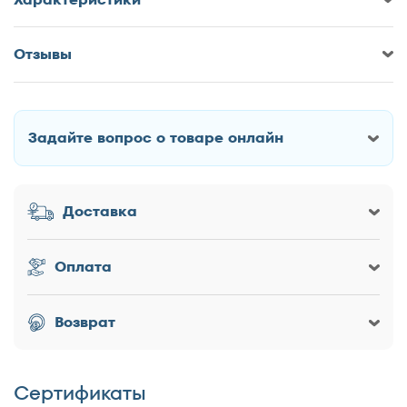
Отзывы
Оставить отзыв о Кровать Корона
Olivia (100 см)
Задайте вопрос о товаре онлайн
Как Вас зовут?
Доставка
Заголовок
Оплата
Оценка товара
Возврат
Сертификаты
Достоинства