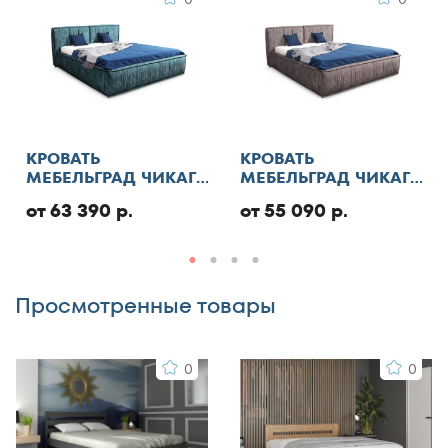
Я согласен с
правилами публикации
пользовательского контента
и даю согласие на
обработку персональных данных
Отменить
КРОВАТЬ
КРОВАТЬ
МЕБЕЛЬГРАД ЧИКАГО
МЕБЕЛЬГРАД ЧИКАГО
СТАНДАРТ С ПМ
СТАНДАРТ
Добавить отзыв
от 63 390 р.
от 55 090 р.
Просмотренные товары
0
0