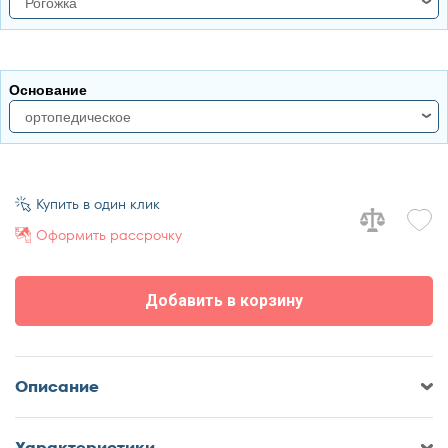
Рогожка
140x200
160x190
рогожка
160x200
велюр
180x190
Основание
180x200
ортопедическое
200x190
ортопедическое
200x200
настил
Купить в один клик
Оформить рассрочку
Добавить в корзину
Описание
Характеристики