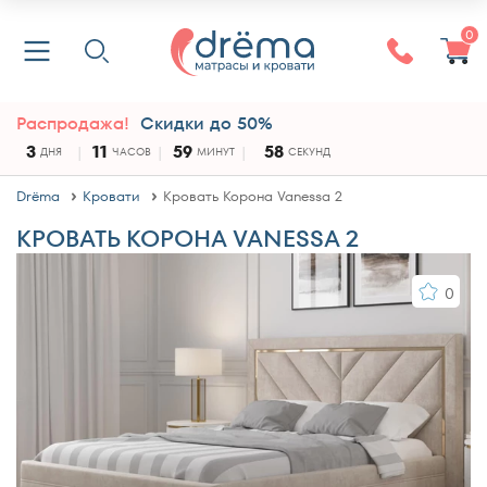
0
Распродажа!
Скидки до 50%
3
11
59
57
ДНЯ
ЧАСОВ
МИНУТ
СЕКУНД
Drёma
Кровати
Кровать Корона Vanessa 2
КРОВАТЬ КОРОНА VANESSA 2
0