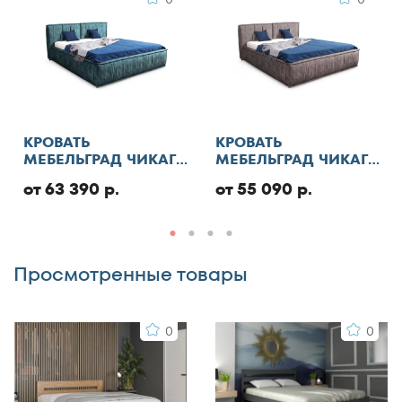
Я согласен с
правилами публикации
пользовательского контента
и даю согласие на
обработку персональных данных
Отменить
КРОВАТЬ
КРОВАТЬ
МЕБЕЛЬГРАД ЧИКАГО
МЕБЕЛЬГРАД ЧИКАГО
СТАНДАРТ С ПМ
СТАНДАРТ
Добавить отзыв
от 63 390 р.
от 55 090 р.
Просмотренные товары
0
0