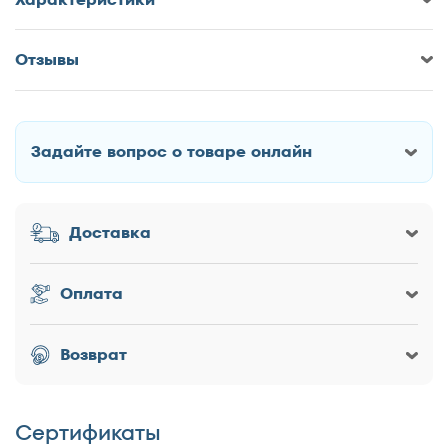
Отзывы
Оставить отзыв о Кровать Корона
Vanessa 2
Задайте вопрос о товаре онлайн
Как Вас зовут?
Доставка
Заголовок
Оплата
Оценка товара
Возврат
Сертификаты
Достоинства