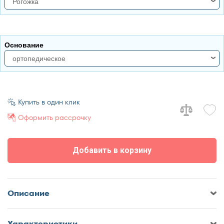
Рогожка
160x200
180x190
рогожка
180x200
велюр
Основание
ортопедическое
ортопедическое
настил
Купить в один клик
Оформить рассрочку
Добавить в корзину
Описание
Характеристики