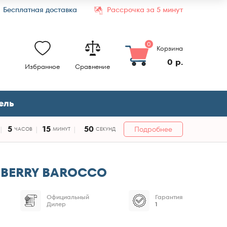
Бесплатная доставка
Рассрочка за 5 минут
0
Корзина
0 р.
Избранное
Сравнение
ель
5
15
49
Подробнее
ЧАСОВ
МИНУТ
СЕКУНД
NBERRY BAROCCO
Официальный
Гарантия
Дилер
1