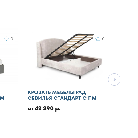
0
0
КРОВАТЬ МЕБЕЛЬГРАД
КРОВА
ПМ
СЕВИЛЬЯ СТАНДАРТ С ПМ
СТАНД
от 42 390 р.
от 46 