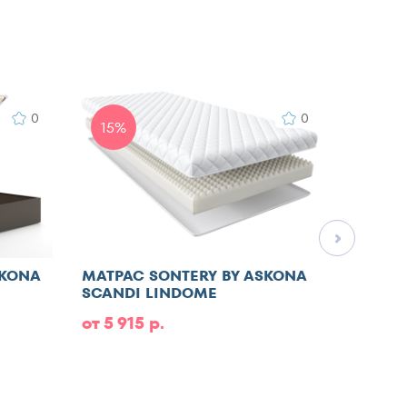
0
0
15%
SKONA
МАТРАС SONTERY BY ASKONA
МАТРА
SCANDI LINDOME
от 5 915 р.
от 6 9