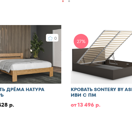
0
27%
ТЬ ДРЁМА НАТУРА
КРОВАТЬ SONTERY BY A
Ь
ИВИ С ПМ
428 р.
от 13 496 р.