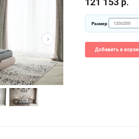
121 153 р.
120x200
Размер
120x200
140x200
Добавить в корзи
160x200
180x200
200x200