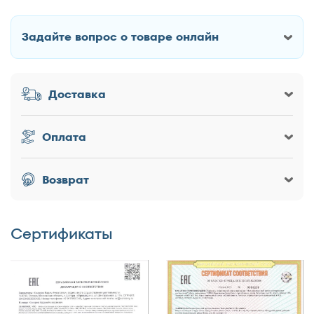
Breez
Задайте вопрос о товаре онлайн
Как Вас зовут?
Доставка
Заголовок
Оплата
Оценка товара
Возврат
Сертификаты
Достоинства