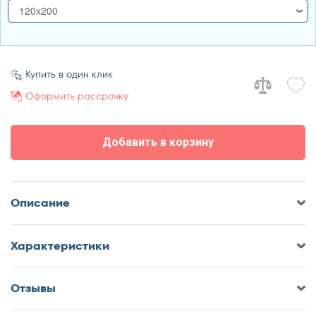
120x200
120x200
140x200
160x200
Купить в один клик
180x200
Оформить рассрочку
200x200
Добавить в корзину
Описание
Характеристики
Отзывы
Оставить отзыв о Кровать Sonberry