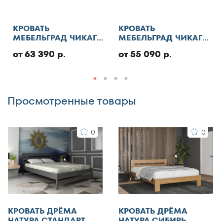
обработку персональных данных
Отменить
КРОВАТЬ
КРОВАТЬ
МЕБЕЛЬГРАД ЧИКАГО
МЕБЕЛЬГРАД ЧИКАГО
СТАНДАРТ С ПМ
СТАНДАРТ
от 63 390 р.
от 55 090 р.
Добавить отзыв
Просмотренные товары
0
0
КРОВАТЬ ДРЁМА
КРОВАТЬ ДРЁМА
НАТУРА СТАНДАРТ
НАТУРА СИБИРЬ