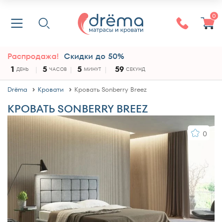
0
Распродажа!
Скидки до 50%
1
5
5
58
ДЕНЬ
ЧАСОВ
МИНУТ
СЕКУНД
Drёma
Кровати
Кровать Sonberry Breez
КРОВАТЬ SONBERRY BREEZ
0