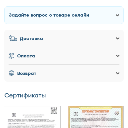
Melissa
Задайте вопрос о товаре онлайн
Как Вас зовут?
Доставка
Заголовок
Оплата
Оценка товара
Возврат
Сертификаты
Достоинства