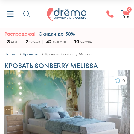
0
Распродажа!
Скидки до 50%
3
7
42
10
ДНЯ
ЧАСОВ
МИНУТЫ
СЕКУНД
Drёma
Кровати
Кровать Sonberry Melissa
КРОВАТЬ SONBERRY MELISSA
0