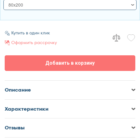
80x200
80x200
90x200
100x200
Купить в один клик
120x200
Оформить рассрочку
140x200
160x200
Добавить в корзину
180x200
200x200
Описание
Характеристики
Отзывы
Оставить отзыв о Кровать Sonberry