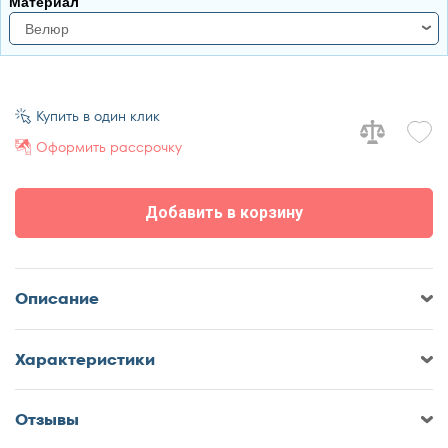
Материал
140x200
Велюр
160x200
180x200
велюр
Купить в один клик
Оформить рассрочку
Добавить в корзину
Описание
Характеристики
Отзывы
Оставить отзыв о Кровать Sontery