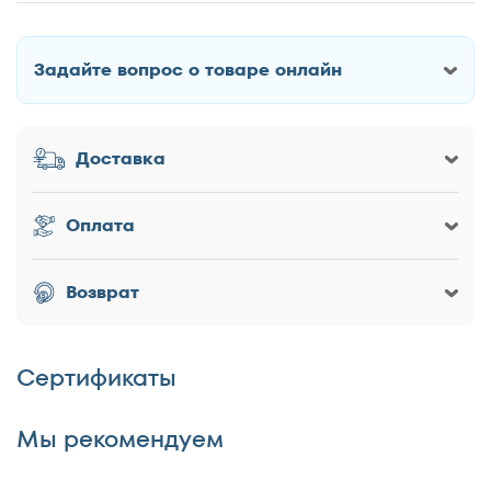
by Askona Айрис с ПМ
Задайте вопрос о товаре онлайн
Как Вас зовут?
Доставка
Заголовок
Оплата
Оценка товара
Возврат
Сертификаты
Достоинства
Мы рекомендуем