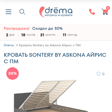
0
Распродажа!
Скидки до 50%
2
18
21
11
ДНЯ
ЧАСОВ
МИНУТА
СЕКУНД
Drёma
Кровать Sontery by Askona Айрис с ПМ
КРОВАТЬ SONTERY BY ASKONA АЙРИС
С ПМ
35%
0