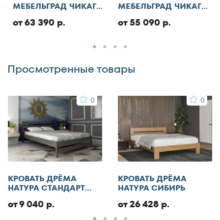
МЕБЕЛЬГРАД ЧИКАГО
МЕБЕЛЬГРАД ЧИКАГО
130x186
СТАНДАРТ С ПМ
СТАНДАРТ
от 63 390 р.
от 55 090 р.
Добавить отзыв
130x190
130x195
130x200
Просмотренные товары
140x185
140x186
0
0
140x190
140x195
140x200
140x210
145x200
150x180
КРОВАТЬ ДРЁМА
КРОВАТЬ ДРЁМА
150x185
НАТУРА СТАНДАРТ
НАТУРА СИБИРЬ
ЭКО
150x186
от 9 040 р.
от 26 428 р.
150x190