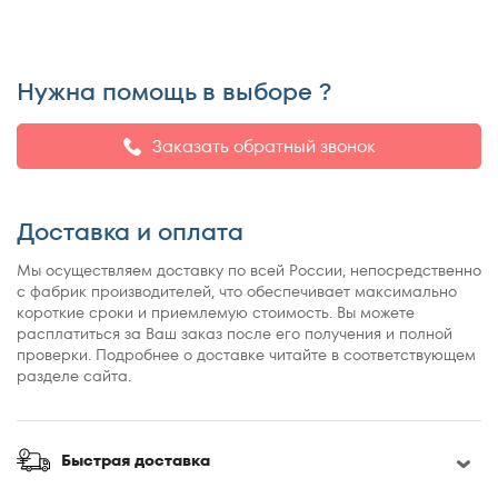
150x195
150x200
155x200
Нужна помощь в выборе ?
160x180
160x185
Заказать обратный звонок
160x186
160x190
Доставка и оплата
160x195
160x200
Мы осуществляем доставку по всей России, непосредственно
с фабрик производителей, что обеспечивает максимально
160x210
короткие сроки и приемлемую стоимость. Вы можете
160x220
расплатиться за Ваш заказ после его получения и полной
проверки. Подробнее о доставке читайте в соответствующем
165x200
разделе сайта.
170x190
170x200
180x190
Быстрая доставка
180x195