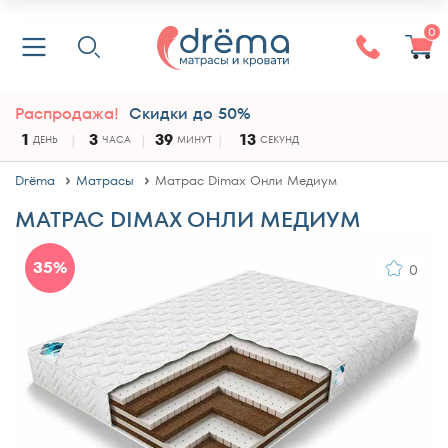
0
Распродажа!
Скидки до 50%
1
3
39
12
ДЕНЬ
ЧАСА
МИНУТ
СЕКУНД
Drёma
Матрасы
Матрас Dimax Онли Медиум
МАТРАС DIMAX ОНЛИ МЕДИУМ
35%
0