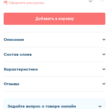
Оформить рассрочку
70x185
70x190
Добавить в корзину
70x195
70x200
75x190
Описание
75x200
80x180
Cостав слоев
80x185
80x186
80x190
Характеристики
80x195
80x200
Отзывы
Оставить отзыв о Матрас Dimax
85x190
Онли Медиум
85x200
90x170
Задайте вопрос о товаре онлайн
90x180