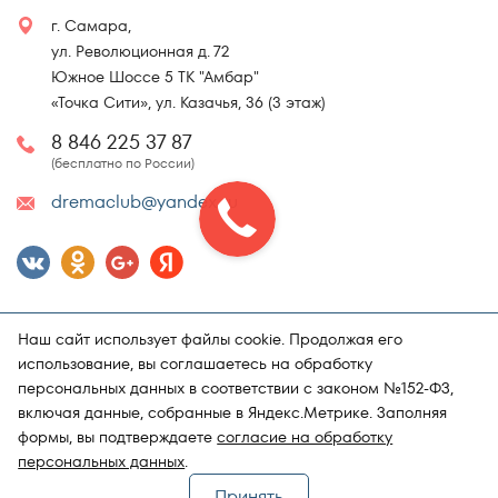
г. Самара,
ул. Революционная д. 72
Южное Шоссе 5 ТК "Амбар"
«Точка Сити», ул. Казачья, 36 (3 этаж)
8 846 225 37 87
(бесплатно по России)
dremaclub@yandex.ru
Наш сайт использует файлы cookie. Продолжая его
использование, вы соглашаетесь на обработку
персональных данных в соответствии с законом №152-ФЗ,
включая данные, собранные в Яндекс.Метрике. Заполняя
Карта сайта
Политика конфиденциальности
формы, вы подтверждаете
согласие на обработку
Поддержка и продвижение сайта
Магазин матрасов "DRёMA"
персональных данных
.
Принять