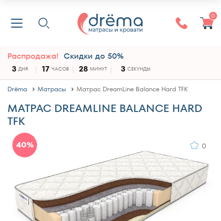
0
Распродажа!
Скидки до 50%
3
17
28
3
ДНЯ
ЧАСОВ
МИНУТ
СЕКУНДЫ
Drёma
Матрасы
Матрас DreamLine Balance Hard TFK
МАТРАС DREAMLINE BALANCE HARD
TFK
40%
0