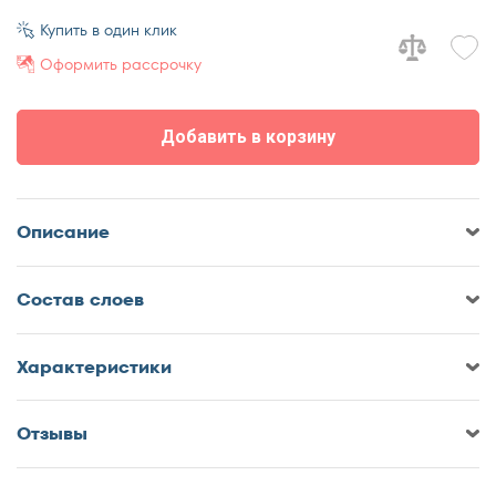
70x170
Купить в один клик
70x180
Оформить рассрочку
70x185
70x190
Добавить в корзину
70x195
70x200
75x190
Описание
75x200
80x180
Cостав слоев
80x185
80x186
80x190
Характеристики
80x195
80x200
Отзывы
Оставить отзыв о Матрас
85x190
DreamLine Balance Hard TFK
85x200