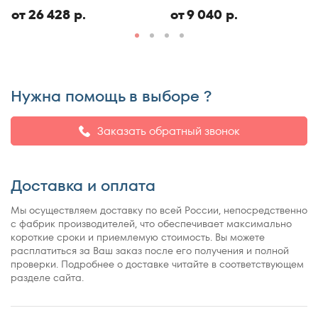
ЭКО
150x186
от 26 428 р.
от 9 040 р.
150x190
150x195
150x200
150x210
Нужна помощь в выборе ?
150x220
155x200
Заказать обратный звонок
160x180
160x185
Доставка и оплата
160x186
160x190
Мы осуществляем доставку по всей России, непосредственно
160x195
с фабрик производителей, что обеспечивает максимально
короткие сроки и приемлемую стоимость. Вы можете
160x200
расплатиться за Ваш заказ после его получения и полной
160x210
проверки. Подробнее о доставке читайте в соответствующем
разделе сайта.
160x220
165x200