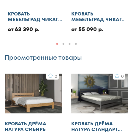
130x180
Отменить
130x185
КРОВАТЬ
КРОВАТЬ
МЕБЕЛЬГРАД ЧИКАГО
МЕБЕЛЬГРАД ЧИКАГО
130x186
СТАНДАРТ С ПМ
СТАНДАРТ
Добавить отзыв
130x190
от 63 390 р.
от 55 090 р.
130x195
130x200
Просмотренные товары
140x185
140x186
0
0
140x190
140x195
140x200
140x210
145x200
150x180
КРОВАТЬ ДРЁМА
КРОВАТЬ ДРЁМА
150x185
НАТУРА СИБИРЬ
НАТУРА СТАНДАРТ