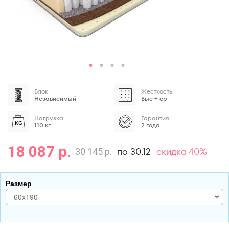
Блок
Жесткость
Независимый
Выс + ср
Нагрузка
Гарантия
110 кг
2 года
18 087 р.
по 30.12
скидка 40%
30 145 р.
Размер
60x190
60x190