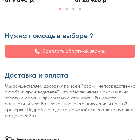
150x190
150x195
150x200
150x210
Нужна помощь в выборе ?
150x220
155x200
Заказать обратный звонок
160x180
160x185
Доставка и оплата
160x186
160x190
Мы осуществляем доставку по всей России, непосредственно
160x195
с фабрик производителей, что обеспечивает максимально
короткие сроки и приемлемую стоимость. Вы можете
160x200
расплатиться за Ваш заказ после его получения и полной
160x210
проверки. Подробнее о доставке читайте в соответствующем
разделе сайта.
160x220
165x200
170x190
Быстрая доставка