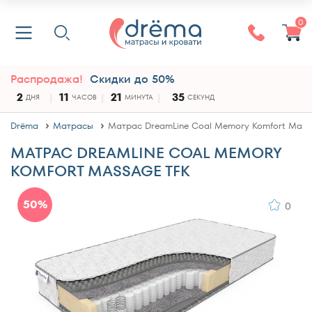
0
Распродажа!
Скидки до 50%
2
11
21
35
ДНЯ
ЧАСОВ
МИНУТА
СЕКУНД
Drёma
Матрасы
Матрас DreamLine Coal Memory Komfort Mass
МАТРАС DREAMLINE COAL MEMORY
KOMFORT MASSAGE TFK
50%
0