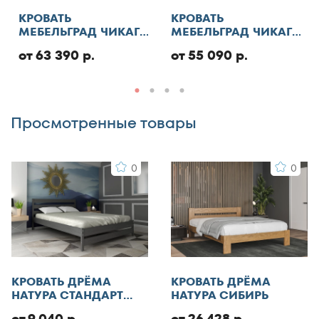
130x185
КРОВАТЬ
КРОВАТЬ
Отменить
МЕБЕЛЬГРАД ЧИКАГО
МЕБЕЛЬГРАД ЧИКАГО
130x186
СТАНДАРТ С ПМ
СТАНДАРТ
130x190
от 63 390 р.
от 55 090 р.
Добавить отзыв
130x195
130x200
Просмотренные товары
140x185
140x186
0
0
140x190
140x195
140x200
140x210
145x200
150x180
КРОВАТЬ ДРЁМА
КРОВАТЬ ДРЁМА
150x185
НАТУРА СТАНДАРТ
НАТУРА СИБИРЬ
ЭКО
150x186
от 9 040 р.
от 26 428 р.