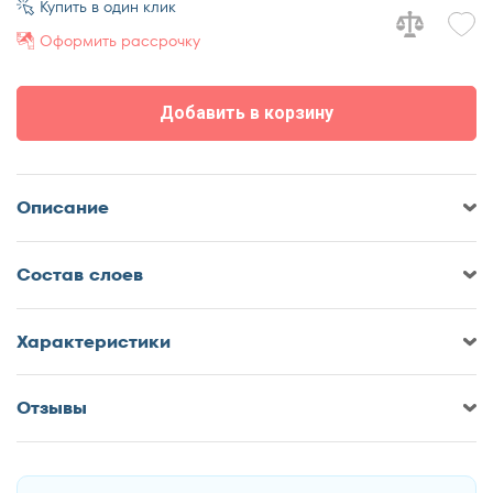
Купить в один клик
70x180
Оформить рассрочку
70x185
70x190
Добавить в корзину
70x195
70x200
75x190
Описание
75x200
80x180
Cостав слоев
80x185
80x186
80x190
Характеристики
80x195
80x200
Отзывы
Оставить отзыв о Матрас
85x190
DreamLine Coal Memory Komfort
85x200
90x170