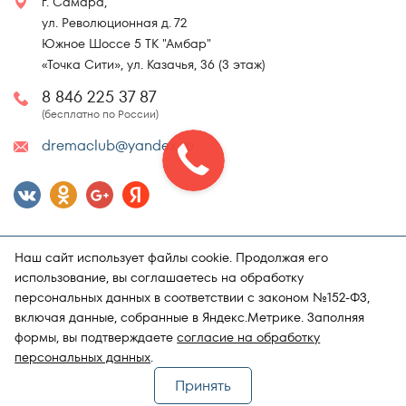
г. Самара,
ул. Революционная д. 72
Южное Шоссе 5 ТК "Амбар"
«Точка Сити», ул. Казачья, 36 (3 этаж)
8 846 225 37 87
(бесплатно по России)
dremaclub@yandex.ru
Наш сайт использует файлы cookie. Продолжая его
использование, вы соглашаетесь на обработку
персональных данных в соответствии с законом №152-ФЗ,
включая данные, собранные в Яндекс.Метрике. Заполняя
Карта сайта
Политика конфиденциальности
формы, вы подтверждаете
согласие на обработку
Поддержка и продвижение сайта
Магазин матрасов "DRёMA"
персональных данных
.
Принять