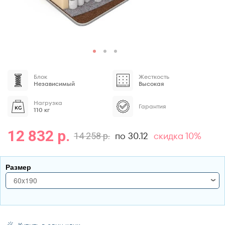
Блок
Жесткость
Независимый
Высокая
Нагрузка
Гарантия
110 кг
12 832 р.
по 30.12
скидка 10%
14 258 р.
Размер
60x190
60x190
70x170