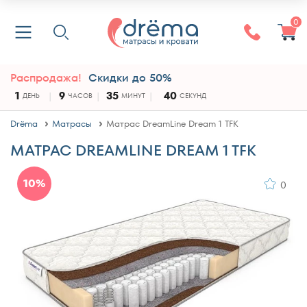
0
Распродажа!
Скидки до 50%
1
9
35
39
ДЕНЬ
ЧАСОВ
МИНУТ
СЕКУНД
Drёma
Матрасы
Матрас DreamLine Dream 1 TFK
МАТРАС DREAMLINE DREAM 1 TFK
10%
0