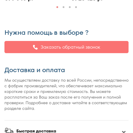
150x190
150x195
150x200
150x210
Нужна помощь в выборе ?
150x220
155x200
Заказать обратный звонок
160x180
160x185
Доставка и оплата
160x186
160x190
Мы осуществляем доставку по всей России, непосредственно
160x195
с фабрик производителей, что обеспечивает максимально
короткие сроки и приемлемую стоимость. Вы можете
160x200
расплатиться за Ваш заказ после его получения и полной
160x210
проверки. Подробнее о доставке читайте в соответствующем
разделе сайта.
160x220
165x200
170x190
Быстрая доставка