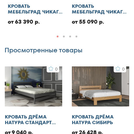
Отменить
130x185
КРОВАТЬ
КРОВАТЬ
МЕБЕЛЬГРАД ЧИКАГО
МЕБЕЛЬГРАД ЧИКАГО
130x186
СТАНДАРТ С ПМ
СТАНДАРТ
Добавить отзыв
130x190
от 63 390 р.
от 55 090 р.
130x195
130x200
Просмотренные товары
140x185
140x186
0
0
140x190
140x195
140x200
140x210
145x200
150x180
КРОВАТЬ ДРЁМА
КРОВАТЬ ДРЁМА
150x185
НАТУРА СТАНДАРТ
НАТУРА СИБИРЬ
ЭКО
150x186
от 9 040 р.
от 26 428 р.