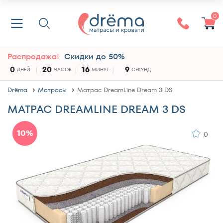
0
Распродажа!
Скидки до 50%
0
20
16
9
ДНЕЙ
ЧАСОВ
МИНУТ
СЕКУНД
Drёma
Матрасы
Матрас DreamLine Dream 3 DS
МАТРАС DREAMLINE DREAM 3 DS
10%
0