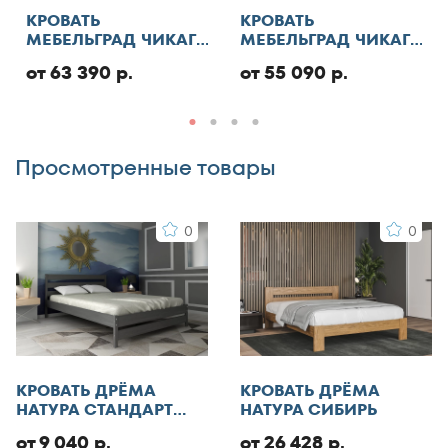
Отменить
130x185
КРОВАТЬ
КРОВАТЬ
МЕБЕЛЬГРАД ЧИКАГО
МЕБЕЛЬГРАД ЧИКАГО
130x186
СТАНДАРТ С ПМ
СТАНДАРТ
Добавить отзыв
130x190
от 63 390 р.
от 55 090 р.
130x195
130x200
Просмотренные товары
140x185
140x186
0
0
140x190
140x195
140x200
140x210
145x200
150x180
КРОВАТЬ ДРЁМА
КРОВАТЬ ДРЁМА
150x185
НАТУРА СТАНДАРТ
НАТУРА СИБИРЬ
ЭКО
150x186
от 9 040 р.
от 26 428 р.