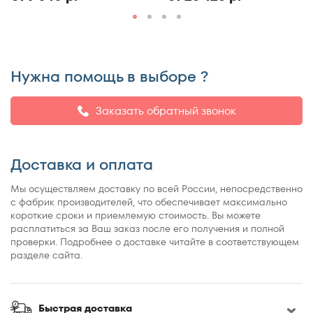
150x190
150x195
150x200
150x210
Нужна помощь в выборе ?
150x220
155x200
Заказать обратный звонок
160x180
160x185
Доставка и оплата
160x186
160x190
Мы осуществляем доставку по всей России, непосредственно
160x195
с фабрик производителей, что обеспечивает максимально
короткие сроки и приемлемую стоимость. Вы можете
160x200
расплатиться за Ваш заказ после его получения и полной
160x210
проверки. Подробнее о доставке читайте в соответствующем
разделе сайта.
160x220
165x200
170x190
Быстрая доставка