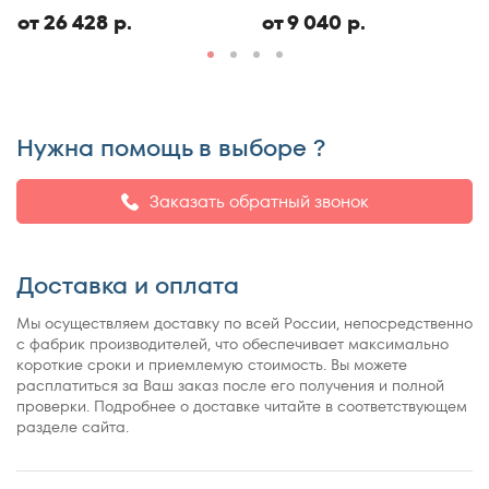
ЭКО
150x186
от 26 428 р.
от 9 040 р.
150x190
150x195
150x200
150x210
Нужна помощь в выборе ?
150x220
155x200
Заказать обратный звонок
160x180
160x185
Доставка и оплата
160x186
160x190
Мы осуществляем доставку по всей России, непосредственно
160x195
с фабрик производителей, что обеспечивает максимально
короткие сроки и приемлемую стоимость. Вы можете
160x200
расплатиться за Ваш заказ после его получения и полной
160x210
проверки. Подробнее о доставке читайте в соответствующем
разделе сайта.
160x220
165x200