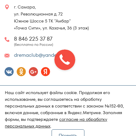
г. Самара,
ул. Революционная д. 72
Южное Шоссе 5 ТК "Амбар"
«Точка Сити», ул. Казачья, 36 (3 этаж)
8 846 225 37 87
(бесплатно по России)
dremaclub@yandex.ru
Наш сайт использует файлы cookie. Продолжая его
использование, вы соглашаетесь на обработку
персональных данных в соответствии с законом №152-ФЗ,
включая данные, собранные в Яндекс.Метрике. Заполняя
Карта сайта
Политика конфиденциальности
формы, вы подтверждаете
согласие на обработку
Поддержка и продвижение сайта
Магазин матрасов "DRёMA"
персональных данных
.
Принять