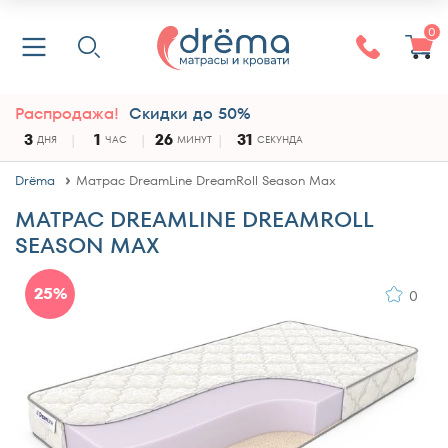
0
Распродажа!
Скидки до 50%
3
1
26
31
ДНЯ
ЧАС
МИНУТ
СЕКУНДА
Drёma
Матрас DreamLine DreamRoll Season Max
МАТРАС DREAMLINE DREAMROLL
SEASON MAX
25%
0