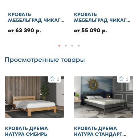
130x180
Отменить
130x185
КРОВАТЬ
КРОВАТЬ
МЕБЕЛЬГРАД ЧИКАГО
МЕБЕЛЬГРАД ЧИКАГО
130x186
СТАНДАРТ С ПМ
СТАНДАРТ
Добавить отзыв
130x190
от 63 390 р.
от 55 090 р.
130x195
130x200
Просмотренные товары
140x185
140x186
0
0
140x190
140x195
140x200
140x210
145x200
150x180
КРОВАТЬ ДРЁМА
КРОВАТЬ ДРЁМА
150x185
НАТУРА СИБИРЬ
НАТУРА СТАНДАРТ