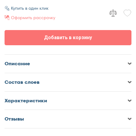
70x170
Купить в один клик
70x180
Оформить рассрочку
70x185
70x190
Добавить в корзину
70x195
70x200
75x190
Описание
75x200
80x180
Cостав слоев
80x185
80x186
80x190
Характеристики
80x195
80x200
Отзывы
Оставить отзыв о Матрас
85x190
DreamLine DreamRoll Season Max
85x200