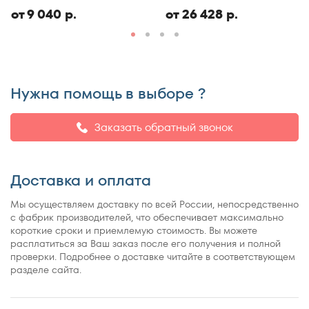
ЭКО
150x186
от 9 040 р.
от 26 428 р.
150x190
150x195
150x200
150x210
Нужна помощь в выборе ?
150x220
155x200
Заказать обратный звонок
160x180
160x185
Доставка и оплата
160x186
160x190
Мы осуществляем доставку по всей России, непосредственно
160x195
с фабрик производителей, что обеспечивает максимально
короткие сроки и приемлемую стоимость. Вы можете
160x200
расплатиться за Ваш заказ после его получения и полной
160x210
проверки. Подробнее о доставке читайте в соответствующем
разделе сайта.
160x220
165x200