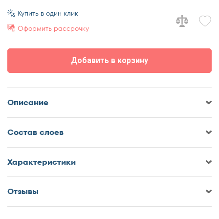
70x170
Купить в один клик
70x180
Оформить рассрочку
70x185
70x190
Добавить в корзину
70x195
70x200
75x190
Описание
75x200
80x180
Cостав слоев
80x185
80x186
80x190
Характеристики
80x195
80x200
Отзывы
Оставить отзыв о Матрас
85x190
DreamLine Eco Strong Bonnel
85x200