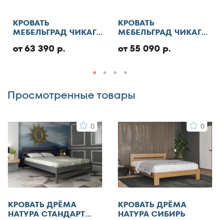
130x180
Отменить
130x185
КРОВАТЬ
КРОВАТЬ
МЕБЕЛЬГРАД ЧИКАГО
МЕБЕЛЬГРАД ЧИКАГО
130x186
СТАНДАРТ С ПМ
СТАНДАРТ
Добавить отзыв
130x190
от 63 390 р.
от 55 090 р.
130x195
130x200
Просмотренные товары
140x185
140x186
0
0
140x190
140x195
140x200
140x210
145x200
150x180
КРОВАТЬ ДРЁМА
КРОВАТЬ ДРЁМА
150x185
НАТУРА СТАНДАРТ
НАТУРА СИБИРЬ