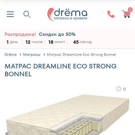
0
Распродажа!
Скидки до 50%
1
12
18
45
ДЕНЬ
ЧАСОВ
МИНУТ
СЕКУНД
Drёma
Матрасы
Матрас DreamLine Eco Strong Bonnel
МАТРАС DREAMLINE ECO STRONG
BONNEL
0