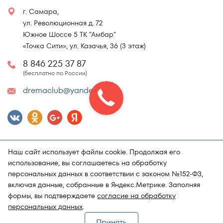
г. Самара,
ул. Революционная д. 72
Южное Шоссе 5 ТК "Амбар"
«Точка Сити», ул. Казачья, 36 (3 этаж)
8 846 225 37 87
(бесплатно по России)
dremaclub@yandex.ru
Наш сайт использует файлы cookie. Продолжая его
использование, вы соглашаетесь на обработку
персональных данных в соответствии с законом №152-ФЗ,
включая данные, собранные в Яндекс.Метрике. Заполняя
Карта сайта
Политика конфиденциальности
формы, вы подтверждаете
согласие на обработку
Поддержка и продвижение сайта
Магазин матрасов "DRёMA"
персональных данных
.
Принять