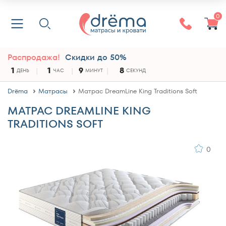
0
Распродажа!
Скидки до 50%
1
1
9
8
ДЕНЬ
ЧАС
МИНУТ
СЕКУНД
Drёma
Матрасы
Матрас DreamLine King Traditions Soft
МАТРАС DREAMLINE KING
TRADITIONS SOFT
0