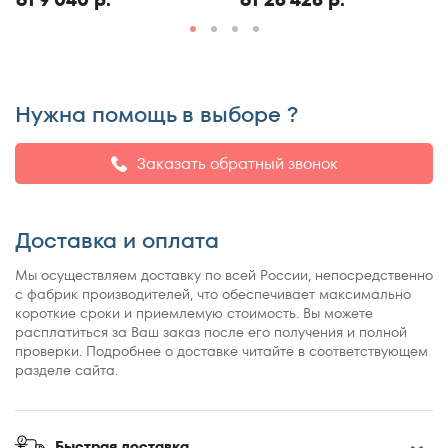
150x190
150x195
150x200
150x210
Нужна помощь в выборе ?
150x220
155x200
Заказать обратный звонок
160x180
160x185
Доставка и оплата
160x186
160x190
Мы осуществляем доставку по всей России, непосредственно
160x195
с фабрик производителей, что обеспечивает максимально
короткие сроки и приемлемую стоимость. Вы можете
160x200
расплатиться за Ваш заказ после его получения и полной
160x210
проверки. Подробнее о доставке читайте в соответствующем
разделе сайта.
160x220
165x200
170x190
Быстрая доставка