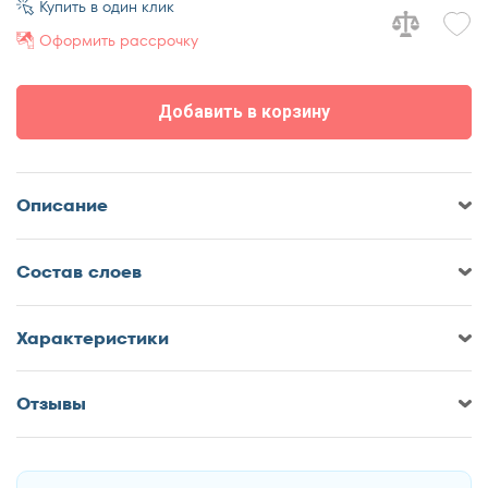
Купить в один клик
70x180
Оформить рассрочку
70x185
70x190
Добавить в корзину
70x195
70x200
75x190
Описание
75x200
80x180
Cостав слоев
80x185
80x186
80x190
Характеристики
80x195
80x200
Отзывы
Оставить отзыв о Матрас
85x190
DreamLine King Traditions Soft
85x200
90x170