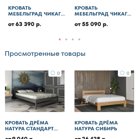
Отменить
130x185
КРОВАТЬ
КРОВАТЬ
МЕБЕЛЬГРАД ЧИКАГО
МЕБЕЛЬГРАД ЧИКАГО
130x186
СТАНДАРТ С ПМ
СТАНДАРТ
Добавить отзыв
130x190
от 63 390 р.
от 55 090 р.
130x195
130x200
Просмотренные товары
140x185
140x186
0
0
140x190
140x195
140x200
140x210
145x200
150x180
КРОВАТЬ ДРЁМА
КРОВАТЬ ДРЁМА
150x185
НАТУРА СТАНДАРТ
НАТУРА СИБИРЬ
ЭКО
150x186
от 9 040 р.
от 26 428 р.