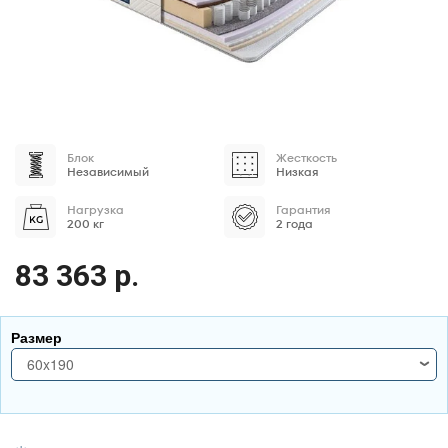
Блок
Жесткость
Независимый
Низкая
Нагрузка
Гарантия
200 кг
2 года
83 363 р.
Размер
60x190
60x190
70x170