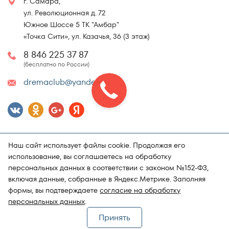
г. Самара,
ул. Революционная д. 72
Южное Шоссе 5 ТК "Амбар"
«Точка Сити», ул. Казачья, 36 (3 этаж)
8 846 225 37 87
(бесплатно по России)
dremaclub@yandex.ru
Наш сайт использует файлы cookie. Продолжая его
использование, вы соглашаетесь на обработку
персональных данных в соответствии с законом №152-ФЗ,
включая данные, собранные в Яндекс.Метрике. Заполняя
Карта сайта
Политика конфиденциальности
формы, вы подтверждаете
согласие на обработку
Поддержка и продвижение сайта
Магазин матрасов "DRёMA"
персональных данных
.
Принять