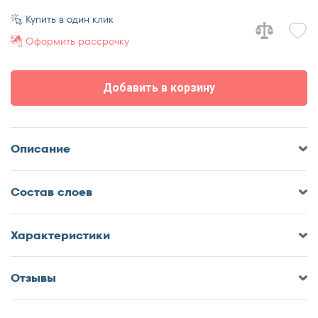
70x170
Купить в один клик
70x180
Оформить рассрочку
70x185
70x190
Добавить в корзину
70x195
70x200
75x190
Описание
75x200
80x180
Cостав слоев
80x185
80x186
80x190
Характеристики
80x195
80x200
Отзывы
Оставить отзыв о Матрас
85x190
DreamLine Memory Smart Zone
85x200