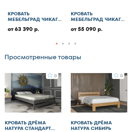
130x180
Отменить
130x185
КРОВАТЬ
КРОВАТЬ
МЕБЕЛЬГРАД ЧИКАГО
МЕБЕЛЬГРАД ЧИКАГО
130x186
СТАНДАРТ С ПМ
СТАНДАРТ
Добавить отзыв
130x190
от 63 390 р.
от 55 090 р.
130x195
130x200
Просмотренные товары
140x185
140x186
0
0
140x190
140x195
140x200
140x210
145x200
150x180
КРОВАТЬ ДРЁМА
КРОВАТЬ ДРЁМА
150x185
НАТУРА СТАНДАРТ
НАТУРА СИБИРЬ