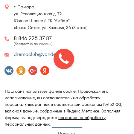
г. Самара,
ул. Революционная д. 72
Южное Шоссе 5 ТК "Амбар"
«Точка Сити», ул. Казачья, 36 (3 этаж)
8 846 225 37 87
(бесплатно по России)
dremaclub@yandex.ru
Наш сайт использует файлы cookie. Продолжая его
использование, вы соглашаетесь на обработку
персональных данных в соответствии с законом №152-ФЗ,
включая данные, собранные в Яндекс.Метрике. Заполняя
Карта сайта
Политика конфиденциальности
формы, вы подтверждаете
согласие на обработку
Поддержка и продвижение сайта
Магазин матрасов "DRёMA"
персональных данных
.
Принять