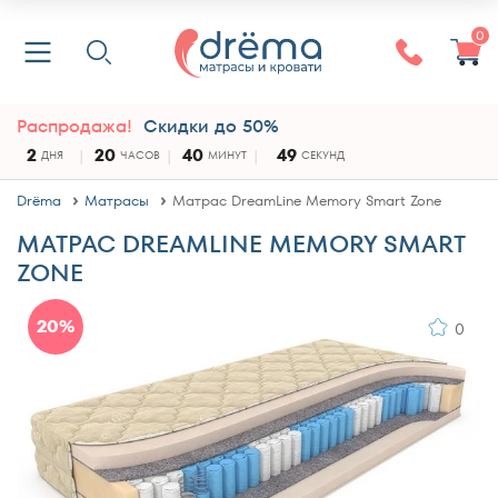
0
Распродажа!
Скидки до 50%
2
20
40
49
ДНЯ
ЧАСОВ
МИНУТ
СЕКУНД
Drёma
Матрасы
Матрас DreamLine Memory Smart Zone
МАТРАС DREAMLINE MEMORY SMART
ZONE
20%
0