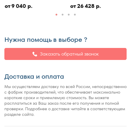
ЭКО
150x186
от 9 040 р.
от 26 428 р.
150x190
150x195
150x200
150x210
Нужна помощь в выборе ?
150x220
155x200
Заказать обратный звонок
160x180
160x185
Доставка и оплата
160x186
160x190
Мы осуществляем доставку по всей России, непосредственно
160x195
с фабрик производителей, что обеспечивает максимально
короткие сроки и приемлемую стоимость. Вы можете
160x200
расплатиться за Ваш заказ после его получения и полной
160x210
проверки. Подробнее о доставке читайте в соответствующем
разделе сайта.
160x220
165x200