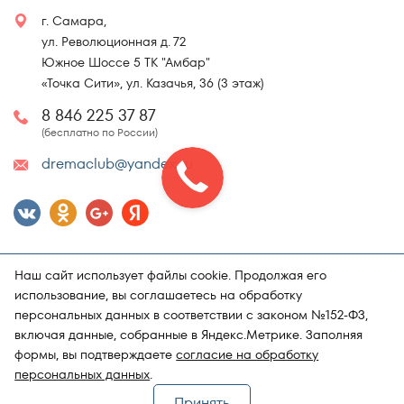
г. Самара,
ул. Революционная д. 72
Южное Шоссе 5 ТК "Амбар"
«Точка Сити», ул. Казачья, 36 (3 этаж)
8 846 225 37 87
(бесплатно по России)
dremaclub@yandex.ru
Наш сайт использует файлы cookie. Продолжая его
использование, вы соглашаетесь на обработку
персональных данных в соответствии с законом №152-ФЗ,
включая данные, собранные в Яндекс.Метрике. Заполняя
Карта сайта
Политика конфиденциальности
формы, вы подтверждаете
согласие на обработку
Поддержка и продвижение сайта
Магазин матрасов "DRёMA"
персональных данных
.
Принять