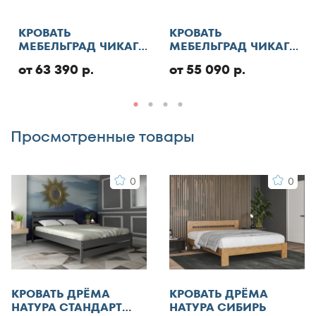
130x180
Отменить
130x185
КРОВАТЬ
КРОВАТЬ
МЕБЕЛЬГРАД ЧИКАГО
МЕБЕЛЬГРАД ЧИКАГО
130x186
СТАНДАРТ С ПМ
СТАНДАРТ
Добавить отзыв
130x190
от 63 390 р.
от 55 090 р.
130x195
130x200
Просмотренные товары
140x185
140x186
0
0
140x190
140x195
140x200
140x210
145x200
150x180
КРОВАТЬ ДРЁМА
КРОВАТЬ ДРЁМА
150x185
НАТУРА СТАНДАРТ
НАТУРА СИБИРЬ