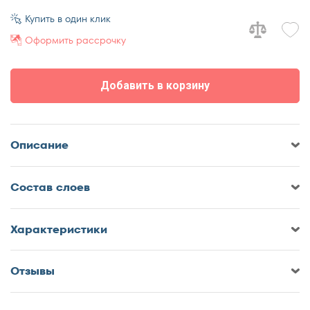
70x170
Купить в один клик
70x180
Оформить рассрочку
70x185
70x190
Добавить в корзину
70x195
70x200
75x190
Описание
75x200
80x180
Cостав слоев
80x185
80x186
80x190
Характеристики
80x195
80x200
Отзывы
Оставить отзыв о Матрас
85x190
DreamLine Single Sleep 3 S1000
85x200