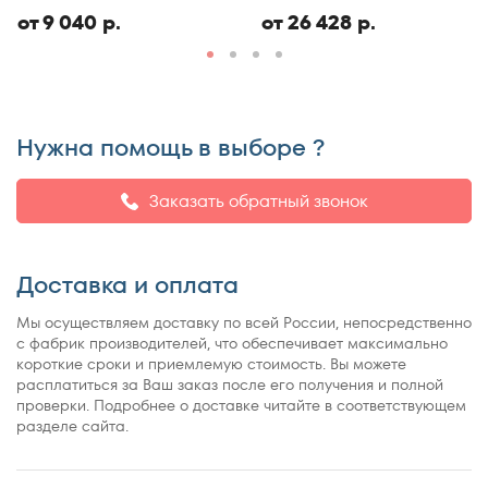
ЭКО
150x186
от 9 040 р.
от 26 428 р.
150x190
150x195
150x200
150x210
Нужна помощь в выборе ?
150x220
155x200
Заказать обратный звонок
160x180
160x185
Доставка и оплата
160x186
160x190
Мы осуществляем доставку по всей России, непосредственно
160x195
с фабрик производителей, что обеспечивает максимально
короткие сроки и приемлемую стоимость. Вы можете
160x200
расплатиться за Ваш заказ после его получения и полной
160x210
проверки. Подробнее о доставке читайте в соответствующем
разделе сайта.
160x220
165x200