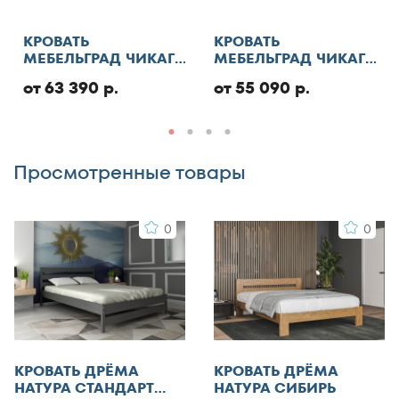
130x180
Отменить
130x185
КРОВАТЬ
КРОВАТЬ
МЕБЕЛЬГРАД ЧИКАГО
МЕБЕЛЬГРАД ЧИКАГО
130x186
СТАНДАРТ С ПМ
СТАНДАРТ
Добавить отзыв
130x190
от 63 390 р.
от 55 090 р.
130x195
130x200
Просмотренные товары
140x185
140x186
0
0
140x190
140x195
140x200
140x210
145x200
150x180
КРОВАТЬ ДРЁМА
КРОВАТЬ ДРЁМА
150x185
НАТУРА СТАНДАРТ
НАТУРА СИБИРЬ