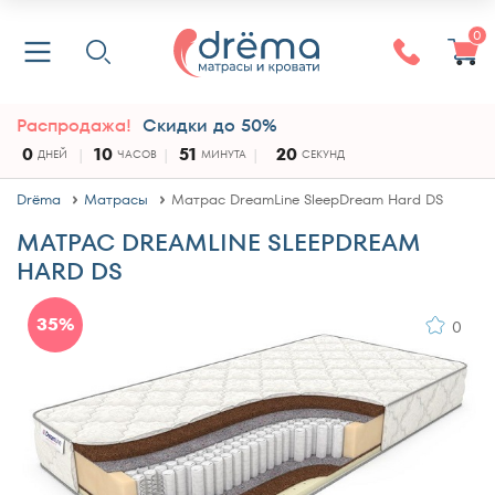
0
Распродажа!
Скидки до 50%
0
10
51
20
ДНЕЙ
ЧАСОВ
МИНУТА
СЕКУНД
Drёma
Матрасы
Матрас DreamLine SleepDream Hard DS
МАТРАС DREAMLINE SLEEPDREAM
HARD DS
35%
0