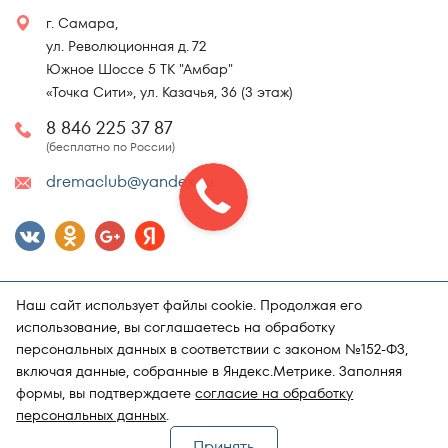
г. Самара,
ул. Революционная д. 72
Южное Шоссе 5 ТК "Амбар"
«Точка Сити», ул. Казачья, 36 (3 этаж)
8 846 225 37 87
(бесплатно по России)
dremaclub@yandex.ru
Наш сайт использует файлы cookie. Продолжая его
использование, вы соглашаетесь на обработку
персональных данных в соответствии с законом №152-ФЗ,
включая данные, собранные в Яндекс.Метрике. Заполняя
Карта сайта
Политика конфиденциальности
формы, вы подтверждаете
согласие на обработку
Поддержка и продвижение сайта
Магазин матрасов "DRёMA"
персональных данных
.
Принять