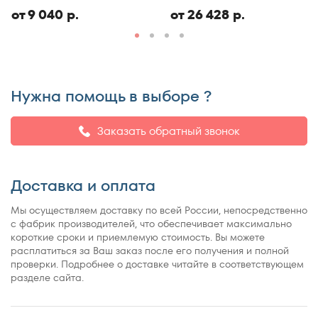
ЭКО
150x186
от 9 040 р.
от 26 428 р.
150x190
150x195
150x200
150x210
Нужна помощь в выборе ?
150x220
155x200
Заказать обратный звонок
160x180
160x185
Доставка и оплата
160x186
160x190
Мы осуществляем доставку по всей России, непосредственно
160x195
с фабрик производителей, что обеспечивает максимально
короткие сроки и приемлемую стоимость. Вы можете
160x200
расплатиться за Ваш заказ после его получения и полной
160x210
проверки. Подробнее о доставке читайте в соответствующем
разделе сайта.
160x220
165x200