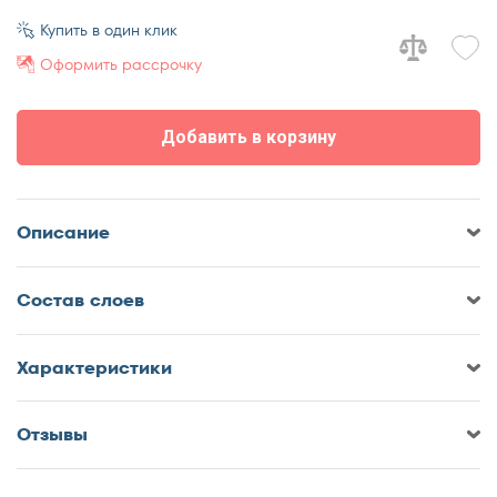
70x170
Купить в один клик
70x180
Оформить рассрочку
70x185
70x190
Добавить в корзину
70x195
70x200
75x190
Описание
75x200
80x180
Cостав слоев
80x185
80x186
80x190
Характеристики
80x195
80x200
Отзывы
Оставить отзыв о Матрас
85x190
DreamLine SleepDream Hard DS
85x200