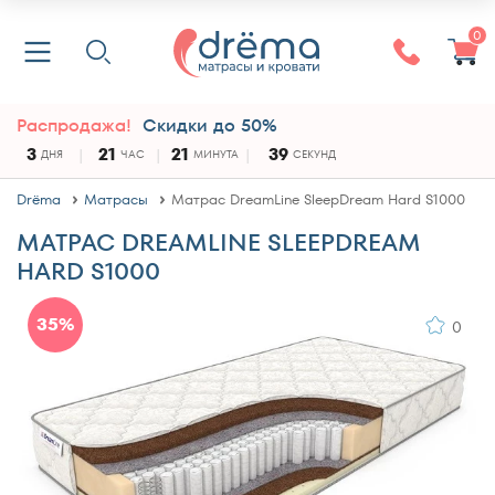
0
Распродажа!
Скидки до 50%
3
21
21
38
ДНЯ
ЧАС
МИНУТА
СЕКУНД
Drёma
Матрасы
Матрас DreamLine SleepDream Hard S1000
МАТРАС DREAMLINE SLEEPDREAM
HARD S1000
35%
0