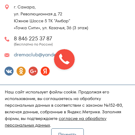
г. Самара,
ул. Революционная д. 72
Южное Шоссе 5 ТК "Амбар"
«Точка Сити», ул. Казачья, 36 (3 этаж)
8 846 225 37 87
(бесплатно по России)
dremaclub@yandex.ru
Наш сайт использует файлы cookie. Продолжая его
использование, вы соглашаетесь на обработку
персональных данных в соответствии с законом №152-ФЗ,
включая данные, собранные в Яндекс.Метрике. Заполняя
Карта сайта
Политика конфиденциальности
формы, вы подтверждаете
согласие на обработку
Поддержка и продвижение сайта
Магазин матрасов "DRёMA"
персональных данных
.
Принять