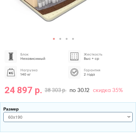
Блок
Жесткость
Независимый
Выс + ср
Нагрузка
Гарантия
140 кг
2 года
24 897 р.
по 30.12
скидка 35%
38 303 р.
Размер
60x190
60x190