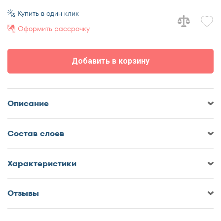
70x170
Купить в один клик
70x180
Оформить рассрочку
70x185
70x190
Добавить в корзину
70x195
70x200
75x190
Описание
75x200
80x180
Cостав слоев
80x185
80x186
80x190
Характеристики
80x195
80x200
Отзывы
Оставить отзыв о Матрас
85x190
DreamLine SleepDream Hard S1000
85x200