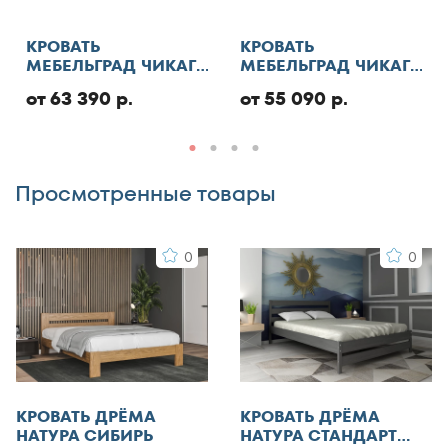
130x180
Отменить
130x185
КРОВАТЬ
КРОВАТЬ
МЕБЕЛЬГРАД ЧИКАГО
МЕБЕЛЬГРАД ЧИКАГО
130x186
СТАНДАРТ С ПМ
СТАНДАРТ
Добавить отзыв
130x190
от 63 390 р.
от 55 090 р.
130x195
130x200
Просмотренные товары
140x185
140x186
0
0
140x190
140x195
140x200
140x210
145x200
150x180
КРОВАТЬ ДРЁМА
КРОВАТЬ ДРЁМА
150x185
НАТУРА СИБИРЬ
НАТУРА СТАНДАРТ