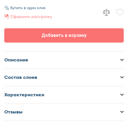
70x170
Купить в один клик
70x180
Оформить рассрочку
70x185
70x190
Добавить в корзину
70x195
70x200
75x190
Описание
75x200
80x180
Cостав слоев
80x185
80x186
80x190
Характеристики
80x195
80x200
Отзывы
Оставить отзыв о Матрас
85x190
DreamLine SleepDream Medium
85x200