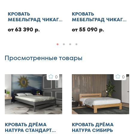
130x180
обработку персональных данных
130x185
КРОВАТЬ
КРОВАТЬ
Отменить
МЕБЕЛЬГРАД ЧИКАГО
МЕБЕЛЬГРАД ЧИКАГО
130x186
СТАНДАРТ С ПМ
СТАНДАРТ
130x190
от 63 390 р.
от 55 090 р.
Добавить отзыв
130x195
130x200
Просмотренные товары
140x185
140x186
0
0
140x190
140x195
140x200
140x210
145x200
150x180
КРОВАТЬ ДРЁМА
КРОВАТЬ ДРЁМА
150x185
НАТУРА СТАНДАРТ
НАТУРА СИБИРЬ