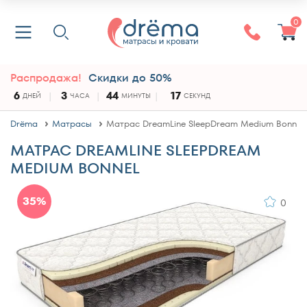
0
Распродажа!
Скидки до 50%
6
3
44
17
ДНЕЙ
ЧАСА
МИНУТЫ
СЕКУНД
Drёma
Матрасы
Матрас DreamLine SleepDream Medium Bonnel
МАТРАС DREAMLINE SLEEPDREAM
MEDIUM BONNEL
35%
0