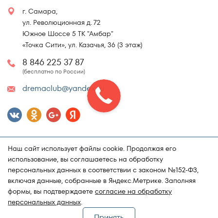
г. Самара,
ул. Революционная д. 72
Южное Шоссе 5 ТК "Амбар"
«Точка Сити», ул. Казачья, 36 (3 этаж)
8 846 225 37 87
(бесплатно по России)
dremaclub@yandex.ru
Наш сайт использует файлы cookie. Продолжая его
использование, вы соглашаетесь на обработку
персональных данных в соответствии с законом №152-ФЗ,
включая данные, собранные в Яндекс.Метрике. Заполняя
Карта сайта
Политика конфиденциальности
формы, вы подтверждаете
согласие на обработку
Поддержка и продвижение сайта
Магазин матрасов "DRёMA"
персональных данных
.
Принять