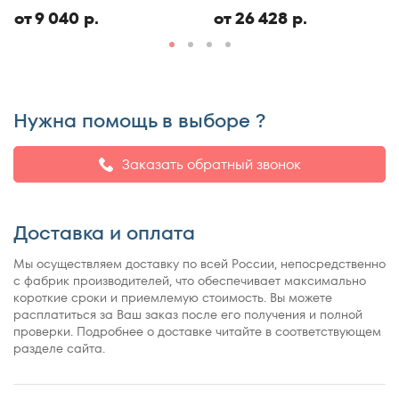
ЭКО
150x186
от 9 040 р.
от 26 428 р.
150x190
150x195
150x200
150x210
Нужна помощь в выборе ?
150x220
155x200
Заказать обратный звонок
160x180
160x185
Доставка и оплата
160x186
160x190
Мы осуществляем доставку по всей России, непосредственно
160x195
с фабрик производителей, что обеспечивает максимально
короткие сроки и приемлемую стоимость. Вы можете
160x200
расплатиться за Ваш заказ после его получения и полной
160x210
проверки. Подробнее о доставке читайте в соответствующем
разделе сайта.
160x220
165x200