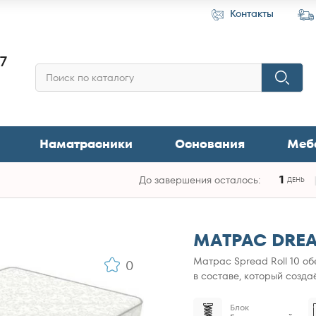
Контакты
87
Наматрасники
Основания
Меб
1
До завершения осталось:
ДЕНЬ
МАТРАС DREA
Матрас Spread Roll 10 о
0
в составе, который созда
Блок