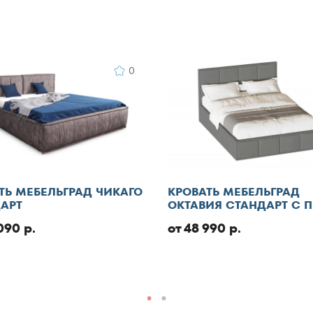
140x195
Добавить отзыв
140x200
140x210
0
145x200
150x180
150x185
150x186
150x190
150x195
ТЬ МЕБЕЛЬГРАД ЧИКАГО
КРОВАТЬ МЕБЕЛЬГРАД
150x200
АРТ
ОКТАВИЯ СТАНДАРТ С 
150x210
090 р.
от 48 990 р.
150x220
155x200
160x180
160x185
160x186