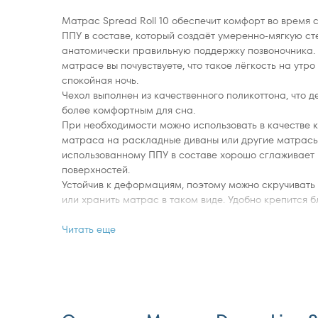
Матрас Spread Roll 10 обеспечит комфорт во время 
ППУ в составе, который создаёт умеренно-мягкую ст
анатомически правильную поддержку позвоночника.
матрасе вы почувствуете, что такое лёгкость на утро
спокойная ночь.
Чехол выполнен из качественного поликоттона, что 
более комфортным для сна.
При необходимости можно использовать в качестве
матраса на раскладные диваны или другие матрасы,
использованному ППУ в составе хорошо сглаживает 
поверхностей.
Устойчив к деформациям, поэтому можно скручивать
или хранить матрас в таком виде. Удобно крепится 
эластичным резинкам по углам матраса к основному
если матрас используется в качестве корректирующ
Читать еще