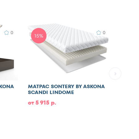
0
0
15%
SKONA
МАТРАС SONTERY BY ASKONA
МАТРА
SCANDI LINDOME
от 5 915 р.
от 6 9