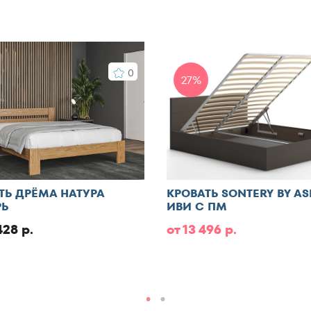
160x190
160x195
160x200
0
160x210
27%
160x220
165x200
170x190
170x200
180x190
180x195
ТЬ ДРЁМА НАТУРА
КРОВАТЬ SONTERY BY A
Ь
ИВИ С ПМ
180x200
428 р.
от 13 496 р.
180x210
180x220
185x200
190x200
195x200