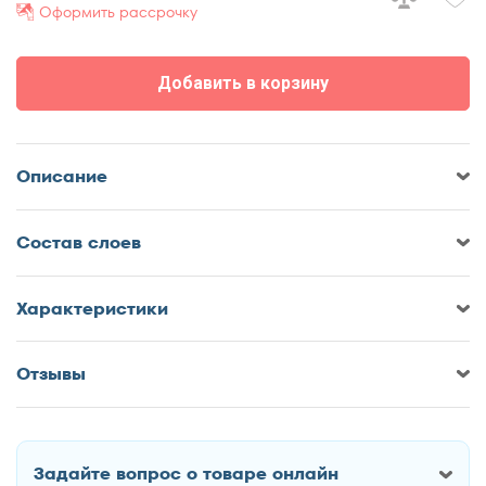
Оформить рассрочку
70x185
70x190
Добавить в корзину
70x195
70x200
75x190
Описание
75x200
80x180
Cостав слоев
80x185
80x186
80x190
Характеристики
80x195
80x200
Отзывы
Оставить отзыв о Матрас
85x190
DreamLine Spread Roll 5
85x200
90x170
Задайте вопрос о товаре онлайн
90x180