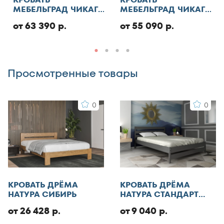
МЕБЕЛЬГРАД ЧИКАГО
МЕБЕЛЬГРАД ЧИКАГО
130x186
СТАНДАРТ С ПМ
СТАНДАРТ
Добавить отзыв
130x190
от 63 390 р.
от 55 090 р.
130x195
130x200
Просмотренные товары
140x185
140x186
0
0
140x190
140x195
140x200
140x210
145x200
150x180
КРОВАТЬ ДРЁМА
КРОВАТЬ ДРЁМА
150x185
НАТУРА СИБИРЬ
НАТУРА СТАНДАРТ
ЭКО
150x186
от 26 428 р.
от 9 040 р.
150x190