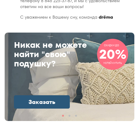
телефону 8 846 225-37-87, и мы с удовольствием
ответим на все ваши вопросы!
С уважением к Вашему сну, команда
drёma
Никак не можете
СКИДКИ ДО
20%
найти "свою"
подушку?
УСПЕЙ КУПИТЬ
Заказать