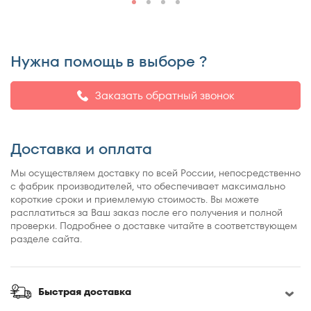
150x195
150x200
150x210
Нужна помощь в выборе ?
150x220
155x200
Заказать обратный звонок
160x180
160x185
Доставка и оплата
160x186
160x190
Мы осуществляем доставку по всей России, непосредственно
160x195
с фабрик производителей, что обеспечивает максимально
короткие сроки и приемлемую стоимость. Вы можете
160x200
расплатиться за Ваш заказ после его получения и полной
160x210
проверки. Подробнее о доставке читайте в соответствующем
разделе сайта.
160x220
165x200
170x190
Быстрая доставка
170x200