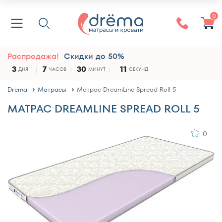
0
Распродажа!
Скидки до 50%
3
7
30
10
ДНЯ
ЧАСОВ
МИНУТ
СЕКУНД
Drёma
Матрасы
Матрас DreamLine Spread Roll 5
МАТРАС DREAMLINE SPREAD ROLL 5
0