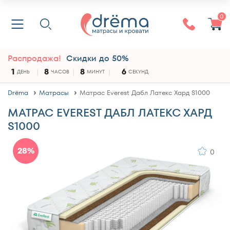
0
Распродажа!
Скидки до 50%
1
8
8
6
ДЕНЬ
ЧАСОВ
МИНУТ
СЕКУНД
Drёma
Матрасы
Матрас Everest Дабл Латекс Хард S1000
МАТРАС EVEREST ДАБЛ ЛАТЕКС ХАРД
S1000
28%
0