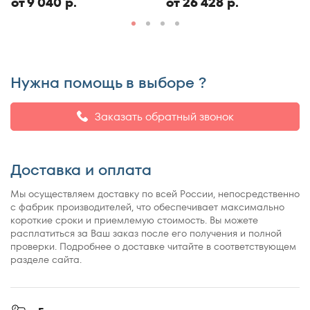
от 9 040 р.
от 26 428 р.
150x190
150x195
150x200
150x210
Нужна помощь в выборе ?
150x220
155x200
Заказать обратный звонок
160x180
160x185
Доставка и оплата
160x186
160x190
Мы осуществляем доставку по всей России, непосредственно
160x195
с фабрик производителей, что обеспечивает максимально
короткие сроки и приемлемую стоимость. Вы можете
160x200
расплатиться за Ваш заказ после его получения и полной
160x210
проверки. Подробнее о доставке читайте в соответствующем
разделе сайта.
160x220
165x200
170x190