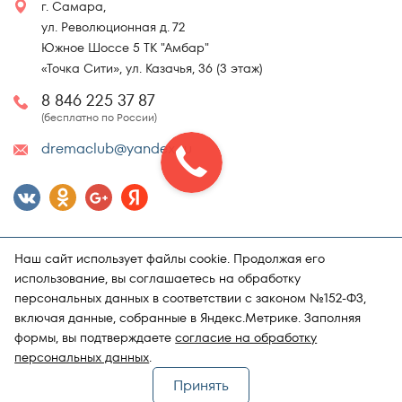
г. Самара,
ул. Революционная д. 72
Южное Шоссе 5 ТК "Амбар"
«Точка Сити», ул. Казачья, 36 (3 этаж)
8 846 225 37 87
(бесплатно по России)
dremaclub@yandex.ru
Наш сайт использует файлы cookie. Продолжая его
использование, вы соглашаетесь на обработку
персональных данных в соответствии с законом №152-ФЗ,
включая данные, собранные в Яндекс.Метрике. Заполняя
Карта сайта
Политика конфиденциальности
формы, вы подтверждаете
согласие на обработку
Поддержка и продвижение сайта
Магазин матрасов "DRёMA"
персональных данных
.
Принять