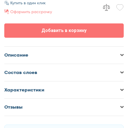
70x170
Купить в один клик
70x180
Оформить рассрочку
70x185
70x190
Добавить в корзину
70x195
70x200
75x190
Описание
75x200
80x180
Cостав слоев
80x185
80x186
80x190
Характеристики
80x195
80x200
Отзывы
Оставить отзыв о Матрас Everest
85x190
Дабл Латекс Хард S1000
85x200