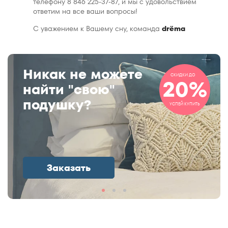
телефону 8 846 225-37-87, и мы с удовольствием
ответим на все ваши вопросы!
С уважением к Вашему сну, команда
drёma
Никак не можете
СКИДКИ ДО
20%
найти "свою"
подушку?
УСПЕЙ КУПИТЬ
Заказать