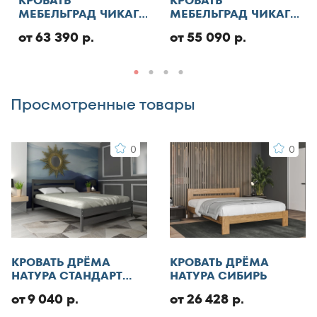
КРОВАТЬ
КРОВАТЬ
МЕБЕЛЬГРАД ЧИКАГО
МЕБЕЛЬГРАД ЧИКАГО
160x195
СТАНДАРТ С ПМ
СТАНДАРТ
160x200
Добавить отзыв
от 63 390 р.
от 55 090 р.
160x210
160x220
165x200
Просмотренные товары
170x190
170x200
0
0
180x186
180x190
180x195
180x200
180x210
180x220
КРОВАТЬ ДРЁМА
КРОВАТЬ ДРЁМА
185x200
НАТУРА СТАНДАРТ
НАТУРА СИБИРЬ
ЭКО
190x200
от 9 040 р.
от 26 428 р.
195x200