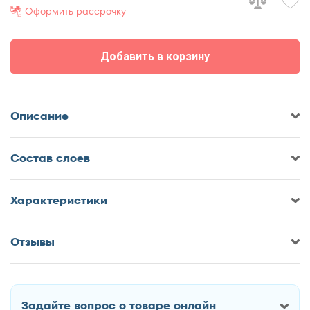
Оформить рассрочку
100x185
100x186
100x190
Добавить в корзину
100x195
100x200
110x180
Описание
110x185
110x186
Cостав слоев
110x190
110x195
Характеристики
110x200
115x190
Отзывы
115x200
Оставить отзыв о Матрас Корона
120x180
Платинум Суприм
120x185
Задайте вопрос о товаре онлайн
120x186