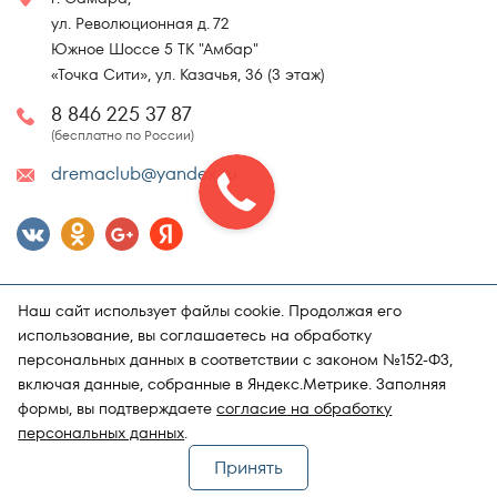
ул. Революционная д. 72
Южное Шоссе 5 ТК "Амбар"
«Точка Сити», ул. Казачья, 36 (3 этаж)
8 846 225 37 87
(бесплатно по России)
dremaclub@yandex.ru
Наш сайт использует файлы cookie. Продолжая его
использование, вы соглашаетесь на обработку
персональных данных в соответствии с законом №152-ФЗ,
включая данные, собранные в Яндекс.Метрике. Заполняя
Карта сайта
Политика конфиденциальности
формы, вы подтверждаете
согласие на обработку
Поддержка и продвижение сайта
Магазин матрасов "DRёMA"
персональных данных
.
Принять