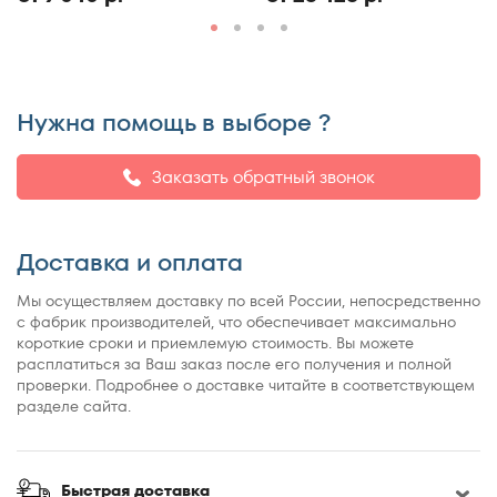
150x190
150x195
150x200
150x210
Нужна помощь в выборе ?
150x220
155x200
Заказать обратный звонок
160x180
160x185
Доставка и оплата
160x186
160x190
Мы осуществляем доставку по всей России, непосредственно
с фабрик производителей, что обеспечивает максимально
160x195
короткие сроки и приемлемую стоимость. Вы можете
160x200
расплатиться за Ваш заказ после его получения и полной
проверки. Подробнее о доставке читайте в соответствующем
160x210
разделе сайта.
160x220
165x200
170x190
Быстрая доставка