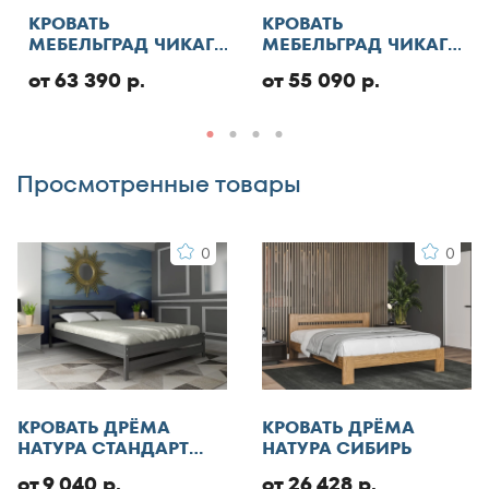
Отменить
130x185
КРОВАТЬ
КРОВАТЬ
МЕБЕЛЬГРАД ЧИКАГО
МЕБЕЛЬГРАД ЧИКАГО
130x186
СТАНДАРТ С ПМ
СТАНДАРТ
Добавить отзыв
от 63 390 р.
от 55 090 р.
130x190
130x195
130x200
Просмотренные товары
140x185
140x186
0
0
140x190
140x195
140x200
140x210
145x200
150x180
КРОВАТЬ ДРЁМА
КРОВАТЬ ДРЁМА
150x185
НАТУРА СТАНДАРТ
НАТУРА СИБИРЬ
ЭКО
150x186
от 9 040 р.
от 26 428 р.