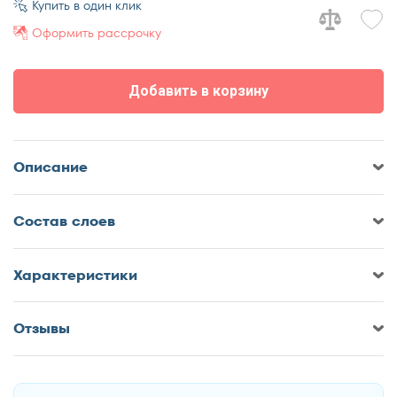
Купить в один клик
70x180
Оформить рассрочку
70x185
70x190
Добавить в корзину
70x195
70x200
75x190
Описание
75x200
80x180
Cостав слоев
80x185
80x186
80x190
Характеристики
80x195
80x200
Отзывы
Оставить отзыв о Матрас Корона
85x190
Ультра Лайт Комби
85x200
90x170