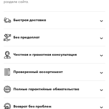
разделе сайта.
150x195
150x200
155x200
Быстрая доставка
160x180
160x185
Без предоплат
160x186
160x190
160x195
Честная и грамотная консультация
160x200
160x210
160x220
Проверенный ассортимент
165x200
170x190
Полные гарантийные обязательства
170x200
180x190
180x195
Возврат без проблем