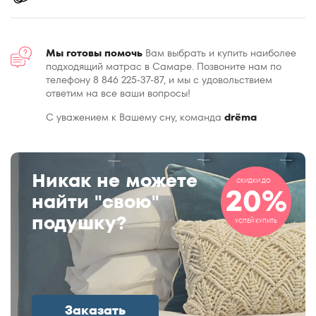
180x200
180x210
180x220
Мы готовы помочь
Вам выбрать и купить наиболее
подходящий матрас в Самаре. Позвоните нам по
185x200
телефону 8 846 225-37-87, и мы с удовольствием
190x200
ответим на все ваши вопросы!
195x200
С уважением к Вашему сну, команда
drёma
200x200
200x210
200x220
Никак не можете
СКИДКИ ДО
20%
найти "свою"
подушку?
УСПЕЙ КУПИТЬ
Заказать