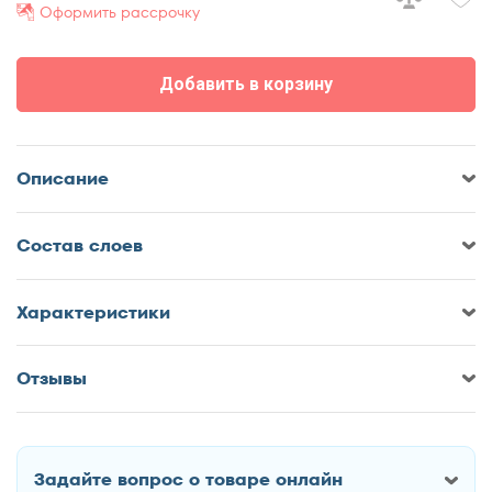
Оформить рассрочку
70x185
70x190
Добавить в корзину
70x195
70x200
75x190
Описание
75x200
80x180
Cостав слоев
80x185
80x186
80x190
Характеристики
80x195
80x200
Отзывы
Оставить отзыв о Матрас
85x190
Matramax Микстер 18
85x200
90x170
Задайте вопрос о товаре онлайн
90x180