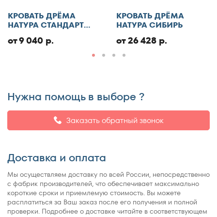
130x186
КРОВАТЬ ДРЁМА
КРОВАТЬ ДРЁМА
Добавить отзыв
130x190
НАТУРА СТАНДАРТ
НАТУРА СИБИРЬ
ЭКО
130x195
от 9 040 р.
от 26 428 р.
130x200
140x185
140x186
Нужна помощь в выборе ?
140x190
140x195
Заказать обратный звонок
140x200
140x210
Доставка и оплата
145x200
150x180
Мы осуществляем доставку по всей России, непосредственно
с фабрик производителей, что обеспечивает максимально
150x185
короткие сроки и приемлемую стоимость. Вы можете
150x186
расплатиться за Ваш заказ после его получения и полной
150x190
проверки. Подробнее о доставке читайте в соответствующем