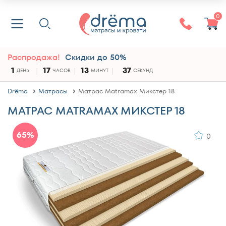
0
Распродажа!
Скидки до 50%
1
17
13
37
ДЕНЬ
ЧАСОВ
МИНУТ
СЕКУНД
Drёma
Матрасы
Матрас Matramax Микстер 18
МАТРАС MATRAMAX МИКСТЕР 18
65%
0