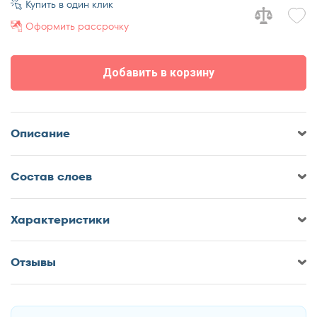
Купить в один клик
70x195
Оформить рассрочку
70x200
80x186
Добавить в корзину
80x190
80x195
80x200
Описание
90x186
90x190
Cостав слоев
90x195
90x200
Характеристики
110x190
110x195
Отзывы
110x200
Оставить отзыв о Матрас Мелодия
120x186
Сна Стайл-ретро Кокос
120x190