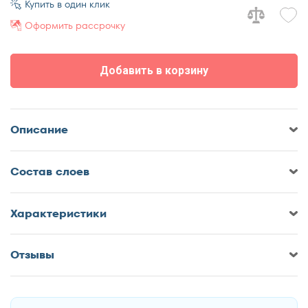
Купить в один клик
70x195
Оформить рассрочку
70x200
80x186
Добавить в корзину
80x190
80x195
80x200
Описание
90x186
90x190
Cостав слоев
90x195
90x200
Характеристики
110x190
110x195
Отзывы
110x200
Оставить отзыв о Матрас Мелодия
120x186
Сна Стайл-ретро Кокос Адаптив
120x190