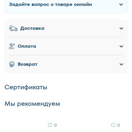
Задайте вопрос о товаре онлайн
120x195
Как Вас зовут?
120x200
130x186
Доставка
130x190
Заголовок
130x195
Оплата
130x200
140x190
Оценка товара
Возврат
140x195
140x200
Сертификаты
150x186
Достоинства
150x190
Мы рекомендуем
150x195
150x200
160x186
0
0
160x190