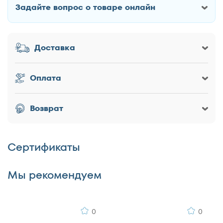
Задайте вопрос о товаре онлайн
120x195
Как Вас зовут?
120x200
130x186
Доставка
130x190
Заголовок
130x195
Оплата
130x200
140x190
Оценка товара
Возврат
140x195
140x200
Сертификаты
150x186
Достоинства
150x190
Мы рекомендуем
150x195
150x200
160x186
0
0
160x190