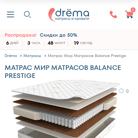
0
Распродажа!
Скидки до 50%
6
3
48
19
ДНЕЙ
ЧАСА
МИНУТ
СЕКУНД
Drёma
Матрасы
Матрас Мир Матрасов Balance Prestige
МАТРАС МИР МАТРАСОВ BALANCE
PRESTIGE
0