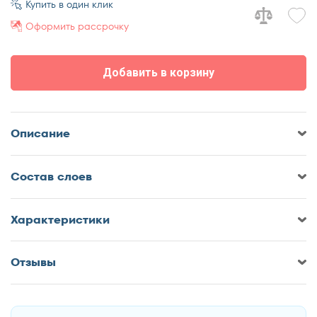
Купить в один клик
70x195
Оформить рассрочку
70x200
80x186
Добавить в корзину
80x190
80x195
80x200
Описание
90x186
90x190
Cостав слоев
90x195
90x200
Характеристики
120x190
120x195
Отзывы
120x200
Оставить отзыв о Матрас Мир
Матрасов Balance Prestige
140x190