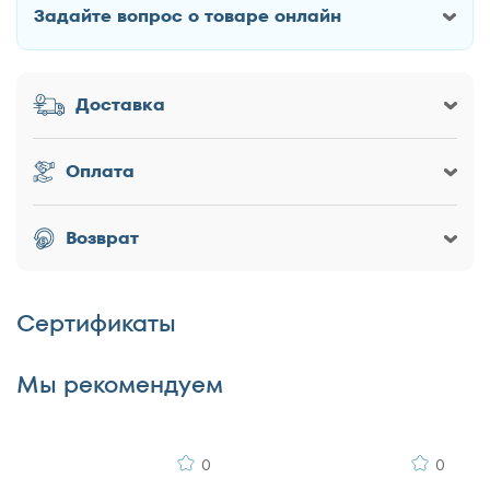
140x195
Задайте вопрос о товаре онлайн
Как Вас зовут?
140x200
160x186
Доставка
160x190
Заголовок
160x195
160x200
Оплата
180x186
180x190
Оценка товара
Возврат
180x195
180x200
Сертификаты
200x186
Достоинства
200x190
Мы рекомендуем
200x195
200x200
0
0