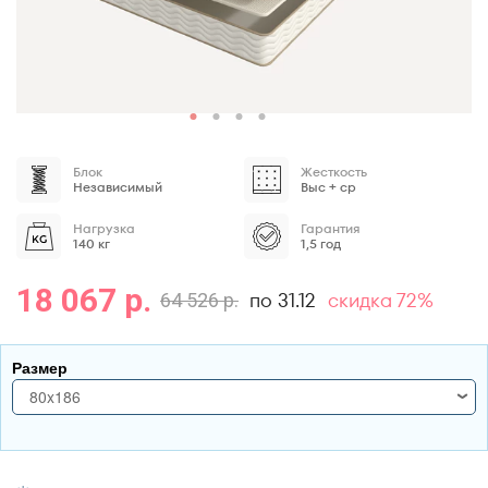
Блок
Жесткость
Независимый
Выс + ср
Нагрузка
Гарантия
140 кг
1,5 год
18 067 р.
по 31.12
скидка 72%
64 526 р.
Размер
80x186
80x186
80x190