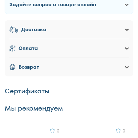
160x195
Задайте вопрос о товаре онлайн
Как Вас зовут?
160x200
180x186
Доставка
180x190
Заголовок
180x195
180x200
Оплата
200x186
200x190
Оценка товара
Возврат
200x195
200x200
Сертификаты
Достоинства
Мы рекомендуем
0
0