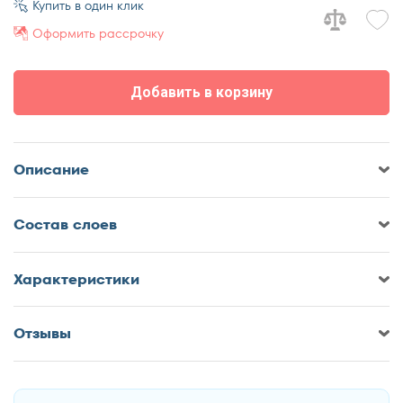
Купить в один клик
80x195
Оформить рассрочку
80x200
90x186
Добавить в корзину
90x190
90x195
90x200
Описание
120x190
120x195
Cостав слоев
120x200
Характеристики
140x190
140x195
Отзывы
140x200
Оставить отзыв о Матрас Мир
160x186
Матрасов Fitness Formula
160x190