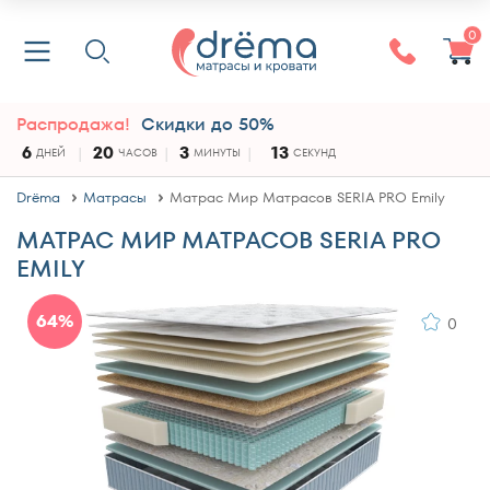
0
Распродажа!
Скидки до 50%
6
20
3
12
ДНЕЙ
ЧАСОВ
МИНУТЫ
СЕКУНД
Drёma
Матрасы
Матрас Мир Матрасов SERIA PRO Emily
МАТРАС МИР МАТРАСОВ SERIA PRO
EMILY
64%
0