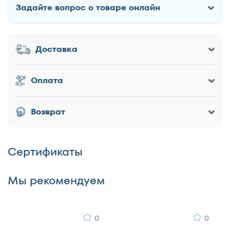
160x195
Задайте вопрос о товаре онлайн
Как Вас зовут?
160x200
180x186
Доставка
180x190
Заголовок
180x195
180x200
Оплата
200x186
200x190
Оценка товара
Возврат
200x195
200x200
Сертификаты
Достоинства
Мы рекомендуем
0
0