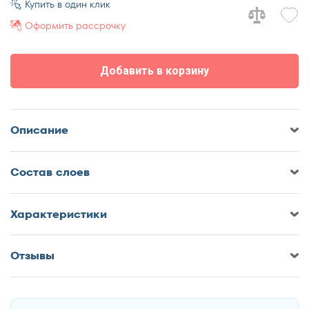
Купить в один клик
80x195
Оформить рассрочку
80x200
90x186
Добавить в корзину
90x190
90x195
90x200
Описание
120x190
120x195
Cостав слоев
120x200
Характеристики
140x190
140x195
Отзывы
140x200
Оставить отзыв о Матрас Мир
160x186
Матрасов SERIA PRO Emily
160x190