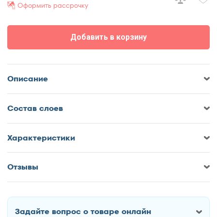
Оформить рассрочку
70x200
80x180
Добавить в корзину
80x186
80x190
80x195
Описание
80x200
90x180
Cостав слоев
90x186
90x190
90x195
Характеристики
90x200
Отзывы
100x190
Оставить отзыв о Матрас Орматек
100x195
Комфорт S1000
100x200
Задайте вопрос о товаре онлайн
120x180