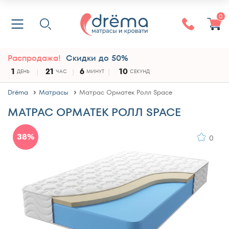
0
Распродажа!
Скидки до 50%
1
21
6
10
ДЕНЬ
ЧАС
МИНУТ
СЕКУНД
Drёma
Матрасы
Матрас Орматек Ролл Space
МАТРАС ОРМАТЕК РОЛЛ SPACE
38%
0