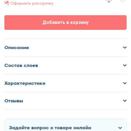
Оформить рассрочку
80x195
80x200
Добавить в корзину
90x180
90x186
90x190
Описание
90x195
90x200
Cостав слоев
100x190
100x195
Характеристики
100x200
120x180
Отзывы
120x185
Оставить отзыв о Матрас Орматек
120x186
Ролл Space
120x190
Задайте вопрос о товаре онлайн
120x195