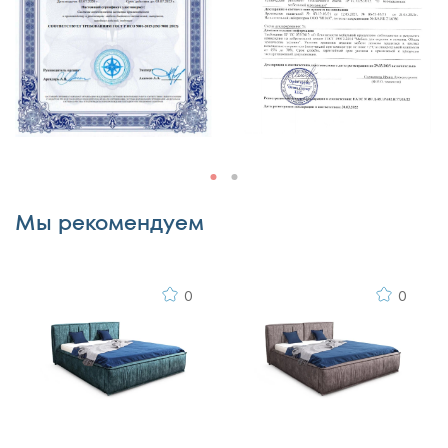
180x200
180x210
180x220
двуспальный
односпальный
полутораспальный
Комментарий
Мы рекомендуем
0
0
Я согласен с
правилами публикации
пользовательского контента
и даю согласие на
обработку персональных данных
Отменить