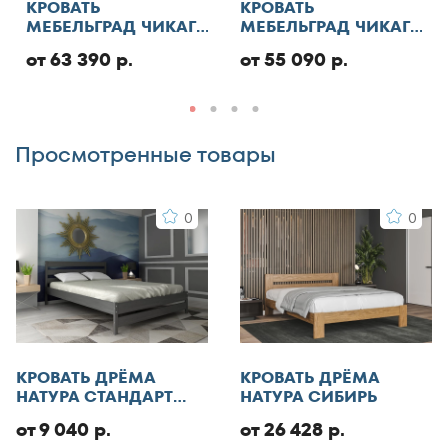
КРОВАТЬ
КРОВАТЬ
130x190
МЕБЕЛЬГРАД ЧИКАГО
МЕБЕЛЬГРАД ЧИКАГО
Добавить отзыв
СТАНДАРТ С ПМ
СТАНДАРТ
130x195
от 63 390 р.
от 55 090 р.
130x200
140x185
Просмотренные товары
140x186
140x190
140x195
0
0
140x200
145x200
150x180
150x185
150x186
КРОВАТЬ ДРЁМА
КРОВАТЬ ДРЁМА
150x190
НАТУРА СТАНДАРТ
НАТУРА СИБИРЬ
150x195
ЭКО
от 9 040 р.
от 26 428 р.
150x200