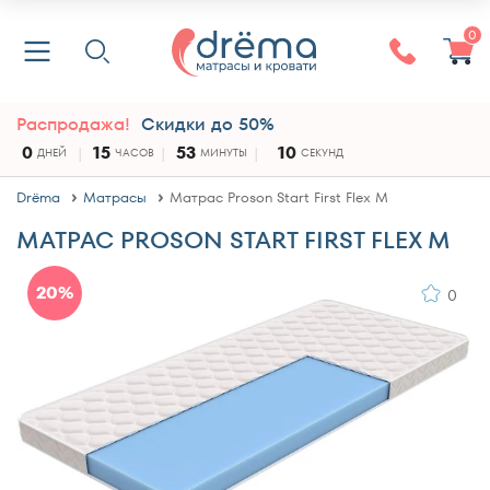
0
Распродажа!
Скидки до 50%
0
15
53
9
ДНЕЙ
ЧАСОВ
МИНУТЫ
СЕКУНД
Drёma
Матрасы
Матрас Proson Start First Flex M
МАТРАС PROSON START FIRST FLEX M
20%
0