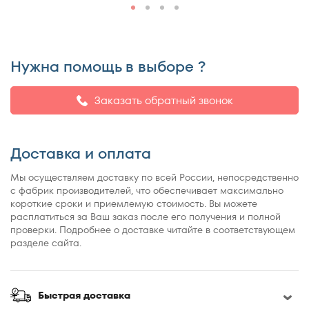
155x200
160x180
160x185
Нужна помощь в выборе ?
160x186
160x190
Заказать обратный звонок
160x195
160x200
165x200
Доставка и оплата
170x190
Мы осуществляем доставку по всей России, непосредственно
170x200
с фабрик производителей, что обеспечивает максимально
180x180
короткие сроки и приемлемую стоимость. Вы можете
расплатиться за Ваш заказ после его получения и полной
180x190
проверки. Подробнее о доставке читайте в соответствующем
180x195
разделе сайта.
180x200
185x200
Быстрая доставка
190x200