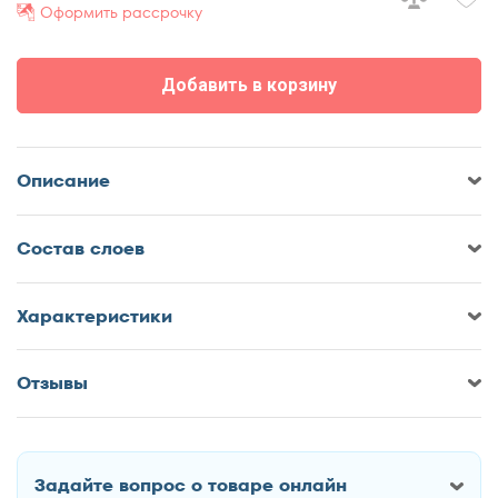
Оформить рассрочку
70x190
70x195
Добавить в корзину
70x200
75x190
75x195
Описание
75x200
80x180
Cостав слоев
80x185
80x186
80x190
Характеристики
80x195
80x200
Отзывы
Оставить отзыв о Матрас Proson
85x190
Start First Flex M
85x200
90x170
Задайте вопрос о товаре онлайн
90x180